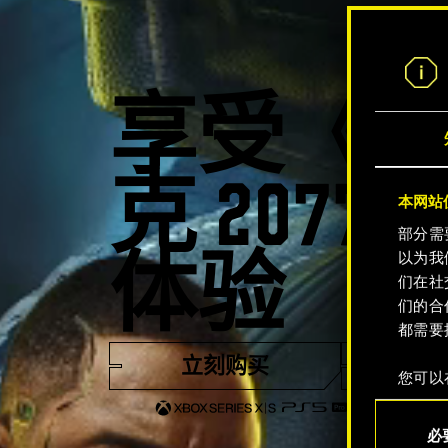
享受《
克 207
本网站使
部分需
以为我
体验
们在社
们的合
都需要
立刻购买
观看
您可以
整您对
同
定"。
必
意