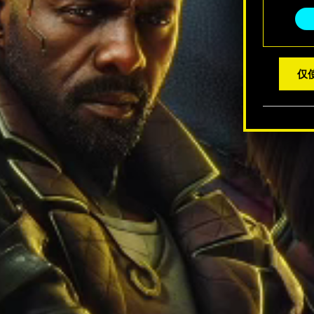
选
择
仅使