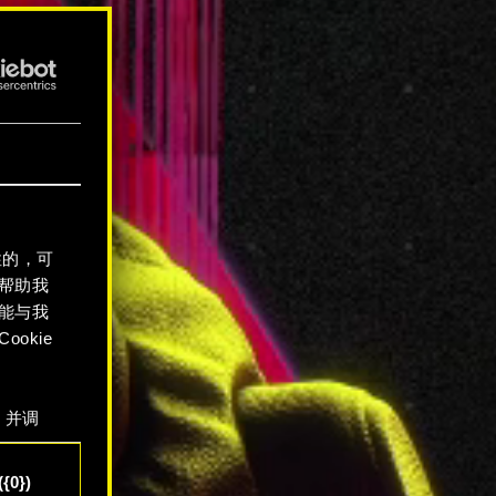
性的，可
帮助我
能与我
okie
，并调
"确
{0})