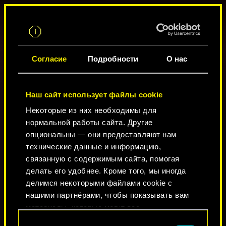
RU
СИЛА
«Сила» влияет на ваши физические возможности
КАЛЬКУЛЯТОР
и стойкость.
Согласие
Подробности
О нас
СПОСОБНОСТЕЙ
Повышая уровень этой характеристики, вы
совершенствуете навыки обращения с
0
0
дробовиками, лёгкими пулемётами и ударным
Наш сайт использует файлы cookie
оружием. Кроме того, вы можете открывать
силой некоторые двери, вырывать пулемёты из
Некоторые из них необходимы для
0
РЕАКЦИЯ
турелей, а также угрожать собеседникам и
нормальной работы сайта. Другие
20
применять опыт соло в разговорах.
опциональны — они предоставляют нам
Каждое очко, вложенное в эту характеристику,
технические данные и информацию,
СИЛА
ТЕХНИКА
увеличивает запас здоровья на 2.
20
20
связанную с содержимым сайта, помогая
делать его удобнее. Кроме того, мы иногда
РЕАКЦИЯ
3
3
0
3
0
/
/
/
/
/
3
3
3
3
3
делимся некоторыми файлами cookie с
«Реакция» влияет на вашу ловкость и быстроту
60
нашими партнёрами, чтобы показывать вам
движений.
материалы, которые могут вас
Повышая уровень этой характеристики, вы
заинтересовать, — например, в социальных
Выбор