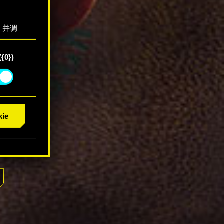
，并调
"确
{0})
ie