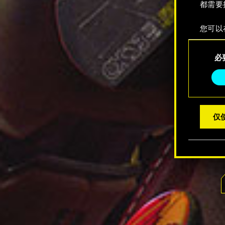
都需要
您可以
整您对
同
定"。
必
意
选
择
仅使