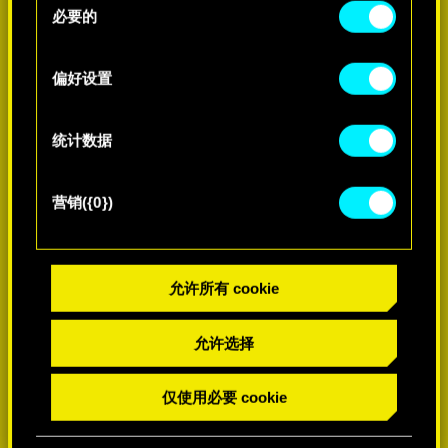
好。一旦您了解了其中的内容并准备好继续，请点
必要的
意
击"确定"。
选
择
偏好设置
了解更多
统计数据
营销({0})
允许所有 cookie
允许选择
仅使用必要 cookie