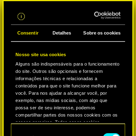
Consentir
Detalhes
Sobre os cookies
Nosso site usa cookies
Alguns são indispensáveis para o funcionamento
do site. Outros são opcionais e fornecem
SELECIONE A PLATAFORMA:
informações técnicas e relacionadas a
conteúdos para que o site funcione melhor para
você. Para nos ajudar a alcançar você, por
exemplo, nas mídias sociais, com algo que
possa ser de seu interesse, podemos
compartilhar partes dos nossos cookies com os
nossos parceiros. Todos esses cookies
adicionais precisarão da sua permissão, no
-60%
S