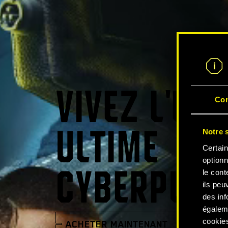
VIVEZ L'EX
Co
Notre s
ULTIME
Certain
optionn
le cont
CYBERPUNK
ils peu
des inf
égalem
cookies
ACHETER MAINTENANT
REGARD