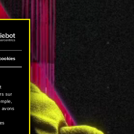
cookies
t
rs sur
emple,
s avons
ces