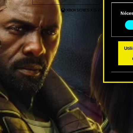
Sélection
Vous po
Néces
du
modifi
consentem
Util