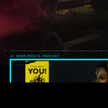
/// .NEWS.MODULE_HIGHLIGHT
IT’S ALL ABOUT 
LES LÉGENDES 