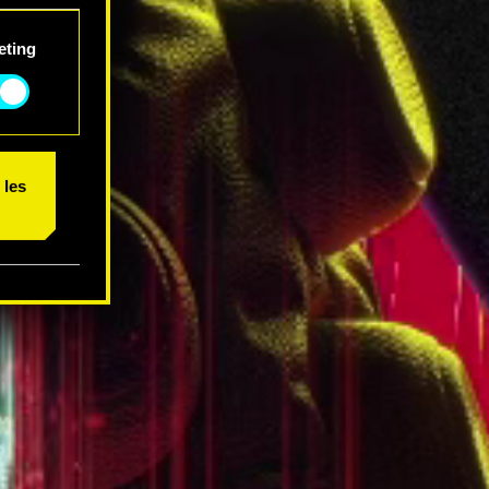
 et
eting
 les