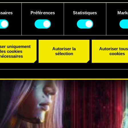
uvez consulter tous les détails sur notre utilisation des cookies
saires
Préférences
Statistiques
Mark
er vos préférences dans le menu "Paramètres" ci-dessous.
ent
iser uniquement
Autoriser la
Autoriser tous
les cookies
sélection
cookies
nécessaires