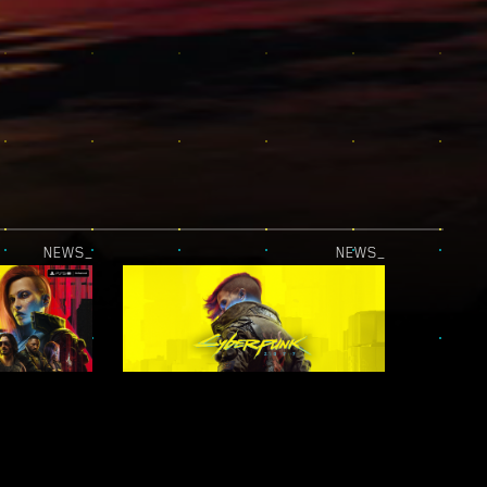
NEWS_
NEWS_
LA MISE À JOUR PLAYSTATION®5 PRO EST LÀ !
CYBERPUNK 2077 EST DISPONIBLE SUR LE XBOX GAME PASS !