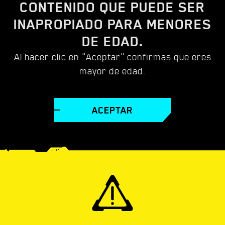
CONTENIDO MULTIMEDIA
CONTENIDO QUE PUEDE SER
INAPROPIADO PARA MENORES
DE EDAD.
CYBERPUNK 2077
Al hacer clic en "Aceptar" confirmas que eres
mayor de edad.
VÍDEOS
FONDOS DE PANTALLA
CAPTURAS DE
ACEPTAR