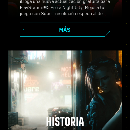
¡Llega una nueva actualización gratuita para
PlayStation®5 Pro a Night City! Mejora tu
juego con Súper resolución espectral de
PlayStation (PSSR), características
avanzadas de trazado de rayos, tasas de
MÁS
fotogramas más altas y mucho más. Elige
entre tres modos de gráficos (Rendimiento,
Trazado de rayos y Trazado de rayos Pro) y
descubre unos efectos visuales mejorados,
una acción más fluida y todo lo que
Cyberpunk 2077 puede ofrecer en PS5®
Pro.
HISTORIA