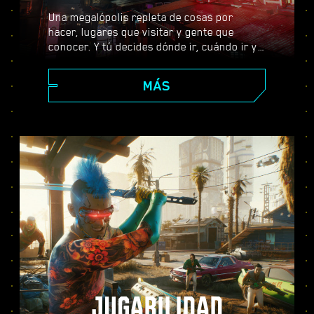
Una megalópolis repleta de cosas por
hacer, lugares que visitar y gente que
conocer. Y tú decides dónde ir, cuándo ir y
cómo llegar allí. Desde los impolutos
rascacielos del Centro Corporativo hasta la
MÁS
extensa periferia de las Badlands, Night
City está llena de secretos por descubrir.
JUGABILIDAD