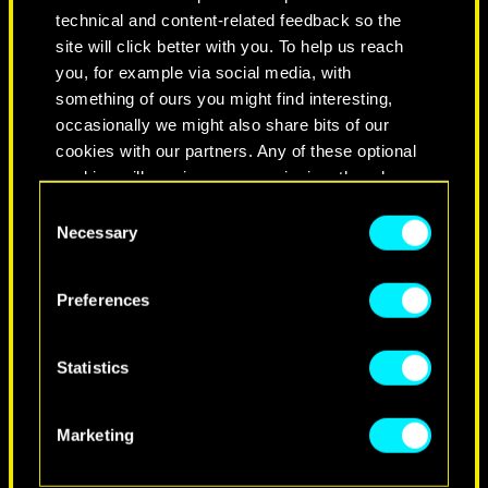
CIUDAD DE LEYENDAS
technical and content-related feedback so the
site will click better with you. To help us reach
you, for example via social media, with
something of ours you might find interesting,
occasionally we might also share bits of our
cookies with our partners. Any of these optional
cookies will require your permission, though.
Consent
You’ll find all the details regarding our use of
Necessary
Selection
cookies and tweak your preferences regarding
them in the “Settings” menu below.
Preferences
NEVER FADE AWAY
Statistics
Marketing