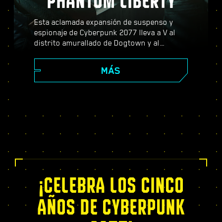
PHANTOM LIBERTY
Esta aclamada expansión de suspenso y
espionaje de Cyberpunk 2077 lleva a V al
distrito amurallado de Dogtown y al
peligroso mundo de los espías. Conviértete
en agente secreto y vive una apasionante
MÁS
historia repleta de giros dramáticos y
decisiones que cambiarán tu destino;
potencia tus capacidades con el exclusivo
árbol de habilidades del Relic, afronta
dinámicas misiones de mundo abierto,
nuevos y emocionantes encargos, ¡y mucho
más!
¡CELEBRA LOS CINCO
AÑOS DE CYBERPUNK