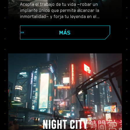
Acepta el trabajo de tu vida —robar un
implante único que permite alcanzar la
inmortalidad— y forja tu leyenda en el
enorme mundo abierto de Night City, donde
tus decisiones darán forma a la historia y a
MÁS
las personas que te rodean. Realiza todo
tipo de encargos para prosperar desde
merc emergente a ciberpunk de leyenda,
mientras descubres los misterios que
envuelven al valiosísimo implante con el
que todo el mundo quiere hacerse.
NIGHT CITY