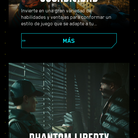
Invierte en una gran variedad de
habilidades y ventajas para conformar un
estilo de juego que se adapte a tu
personaje. Usa armas, habilidades de
hackeo e implantes corporales que se
MÁS
pueden subir de nivel para convertirte en el
mejor mercenario de la ciudad. Entabla
combate a tiro limpio, acaba con tus
enemigos desde lejos o infíltrate con sigilo
en lugares fuertemente vigilados.