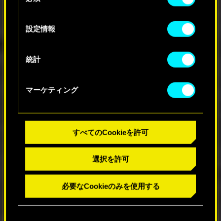
Cookieの使用およびパフォーマンスの変更点に関
の
する詳細は、下記の「設定」メニューでご確認く
選
設定情報
ださい。
択
09
統計
マーケティング
Vの新しい部屋
すべてのCookieを許可
クローゼットと大して変わらない
ような狭い部屋はもううんざり？
100階まで階段を登るのがしんど
選択を許可
すぎる？ 隣のサイバーサイコの
せいで一睡もできない？ そんな
ときはEZエステートにお任せあ
必要なCookieのみを使用する
れ！ ノースサイドのネットラン
ナー用物件から、コーポ・プラザ
のデザイナースイートまで、様々
なテイストのお部屋を紹介中。面