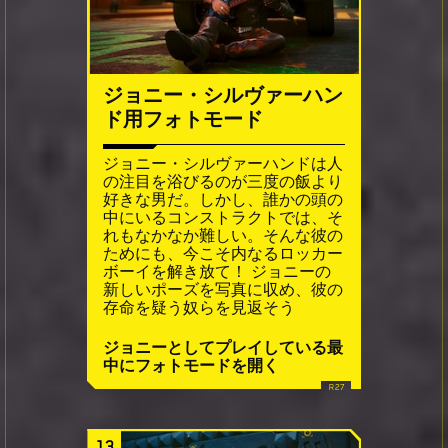
ジョニー・シルヴァーハン
ド用フォトモード
ジョニー・シルヴァーハンドは人
の注目を浴びるのが三度の飯より
好きな男だ。しかし、誰かの頭の
中にいるコンストラクトでは、そ
れもなかなか難しい。そんな彼の
ためにも、今こそ内なるロッカー
ボーイを解き放て！ ジョニーの
新しいポーズを写真に収め、彼の
存命を疑う奴らを見返そう
ジョニーとしてプレイしている最
中にフォトモードを開く
13