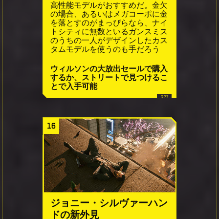
高性能モデルがおすすめだ。金欠
の場合、あるいはメガコーポに金
を落とすのがまっぴらなら、ナイ
トシティに無数といるガンスミス
のうちの一人がデザインしたカス
タムモデルを使うのも手だろう
ウィルソンの大放出セールで購入
するか、ストリートで見つけるこ
とで入手可能
16
ジョニー・シルヴァーハン
ドの新外見