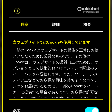
モードに入り、ポーズタブでニブ
ルズを選択すれば、準備完了。世
界はいま、猫の写真をもっと必要
としている！
同意
詳細
概要
08
当ウェブサイトではCookieを使用しています
一部のCookieはウェブサイトの機能を正常にお使
いいただくために必要なものです。その他の
Cookieは、ウェブサイトの品質向上のために、オ
プションとして技術的およびコンテンツ関連のフ
ィードバックを送信します。また、ソーシャルメ
バイク用ネオンリム
ディア上などでお客様が興味を持ちそうなコンテ
ンツをお届けするために、一部のCookieをパート
バイクに新しいネオンホイールを
追加。ド派手にナイトシティを駆
ナーに提供する場合があります。お客様の許可な
けろ！
くこれらのオプションが有効になることはありま
せん。
運転中にクラクションを鳴らす
同
と、バイクのリムの色が変更可能
必須
意