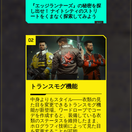
『エッジランナーズ』の秘密を探
し出せ！ ナイトシティのストリ
ートをくまなく探索してみよう
02
トランスモグ機能
中身よりもスタイル――衣類の見
た目を変更できるトランスモグ機
能が新登場。ワードローブでコー
デを作成すると、装備している衣
類のステータスを維持したまま、
ホログラフィ技術によって見た目
を変更することが可能