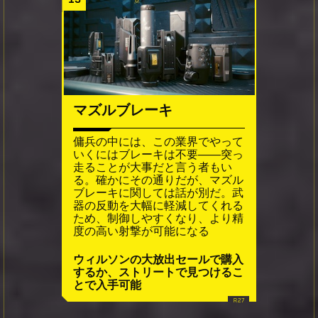
マズルブレーキ
傭兵の中には、この業界でやって
いくにはブレーキは不要――突っ
走ることが大事だと言う者もい
る。確かにその通りだが、マズル
ブレーキに関しては話が別だ。武
器の反動を大幅に軽減してくれる
ため、制御しやすくなり、より精
度の高い射撃が可能になる
ウィルソンの大放出セールで購入
するか、ストリートで見つけるこ
とで入手可能