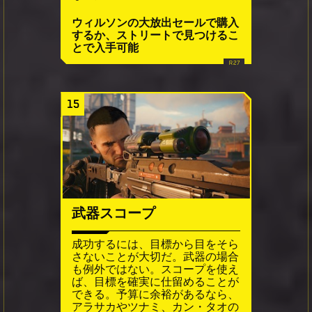
ウィルソンの大放出セールで購入
するか、ストリートで見つけるこ
とで入手可能
15
武器スコープ
成功するには、目標から目をそら
さないことが大切だ。武器の場合
も例外ではない。スコープを使え
ば、目標を確実に仕留めることが
できる。予算に余裕があるなら、
アラサカやツナミ、カン・タオの