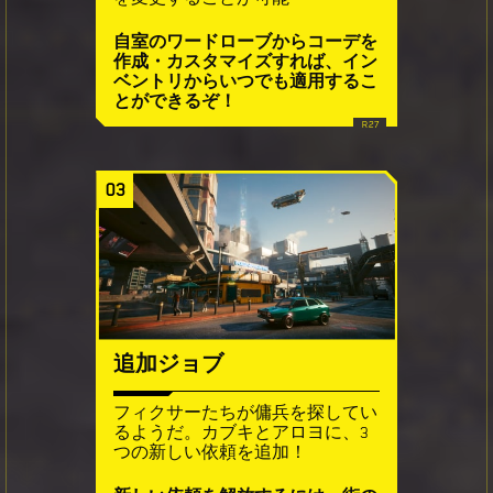
自室のワードローブからコーデを
作成・カスタマイズすれば、イン
ベントリからいつでも適用するこ
とができるぞ！
03
追加ジョブ
フィクサーたちが傭兵を探してい
るようだ。カブキとアロヨに、3
つの新しい依頼を追加！