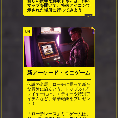
新しい依頼を解放するには、街の
マップを開いて、特殊アイコンで
示された場所に行ってみよう
04
新アーケード・ミニゲーム
伝説の名馬、ローチに乗って新た
な冒険に旅立とう。トップ5のプ
レイヤーには、エディーや特別ア
イテムなど、豪華報酬をプレゼン
ト！
「ローチレース」ミニゲームは、