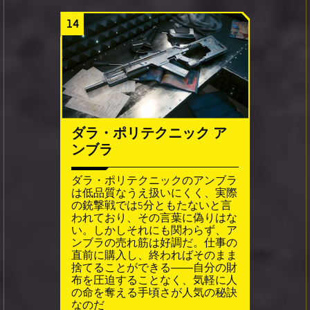
14
ダラ・ポリテクニック ア
ンブラ
ダラ・ポリテクニックのアンブラ
は低品質なうえ扱いにくく、実際
の銃撃戦では5分ともたないと言
われており、その言葉に偽りはな
い。しかしそれにも関わらず、ア
ンブラの売れ筋は好調だ。仕事の
直前に購入し、終わればそのまま
捨てることができる――自分の財
布を圧迫することなく、気軽に人
の命を奪える手頃さが人気の秘訣
なのだ