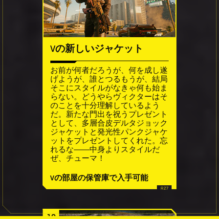
Vの新しいジャケット
お前が何者だろうが、何を成し遂
げようが、誰とつるもうが、結局
そこにスタイルがなきゃ何も始ま
らない。どうやらヴィクターはそ
のことを十分理解しているよう
だ。新たな門出を祝うプレゼント
として、多層合皮デルタジョック
ジャケットと発光性パンクジャケ
ットをプレゼントしてくれた。忘
れるな――中身よりスタイルだ
ぜ、チューマ！
Vの部屋の保管庫で入手可能
18