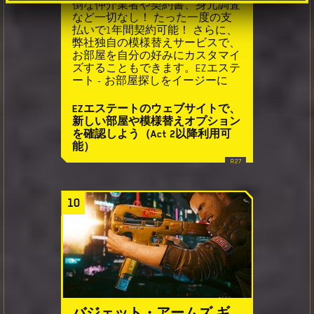
倒な仲介業者や契約書、身元調査
など一切なし！ たった一度の支
払いで1年間契約可能！ さらに、
弊社独自の模様替えサービスで、
お部屋を自分の好みにカスタマイ
ズすることもできます。EZエステ
ート - お部屋探しをイージーに
EZエステートのウェブサイトで、
新しい部屋や模様替えオプション
を確認しよう（Act 2以降利用可
能）
10
バジェット・アームズ ギ