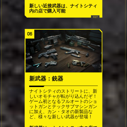
新しい近接武器は、ナイトシティ
内の店で購入可能
06
新武器：銃器
ナイトシティのストリートに、新
しいオモチャが転がり込んだぞ！
ゲーム初となるフルオートのショ
ットガンとテックサブマシンガン
に加え、カン・タオの新製品な
ど、様々な新しい武器が登場！