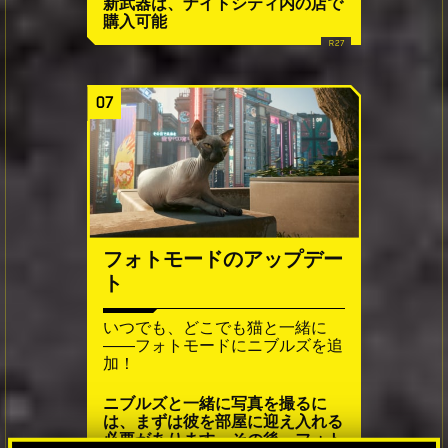
新武器は、ナイトシティ内の店で
購入可能
07
フォトモードのアップデー
ト
いつでも、どこでも猫と一緒に
――フォトモードにニブルズを追
加！
ニブルズと一緒に写真を撮るに
は、まずは彼を部屋に迎え入れる
必要があります。その後、フォト