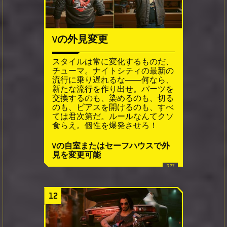
Vの外見変更
スタイルは常に変化するものだ、
チューマ。ナイトシティの最新の
流行に乗り遅れるな――何なら、
新たな流行を作り出せ。パーツを
交換するのも、染めるのも、切る
のも、ピアスを開けるのも、すべ
ては君次第だ。ルールなんてクソ
食らえ。個性を爆発させろ！
Vの自室またはセーフハウスで外
見を変更可能
12