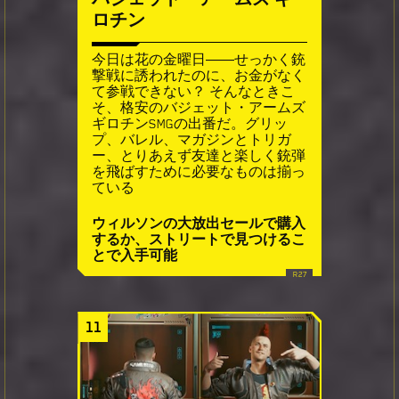
ロチン
今日は花の金曜日――せっかく銃
撃戦に誘われたのに、お金がなく
て参戦できない？ そんなときこ
そ、格安のバジェット・アームズ
ギロチンSMGの出番だ。グリッ
プ、バレル、マガジンとトリガ
ー、とりあえず友達と楽しく銃弾
を飛ばすために必要なものは揃っ
ている
ウィルソンの大放出セールで購入
するか、ストリートで見つけるこ
とで入手可能
11