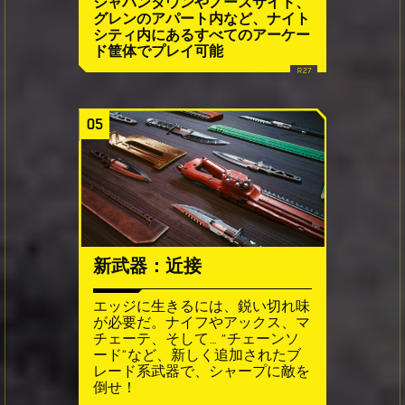
ジャパンタウンやノースサイド、
グレンのアパート内など、ナイト
シティ内にあるすべてのアーケー
ド筐体でプレイ可能
05
新武器：近接
エッジに生きるには、鋭い切れ味
が必要だ。ナイフやアックス、マ
チェーテ、そして… “チェーンソ
ード”など、新しく追加されたブ
レード系武器で、シャープに敵を
倒せ！