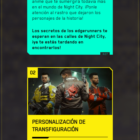
anime que te sumergirá todavía más
en el mundo de Night City. ¡Ponle
atención al rastro que dejaron los
personajes de la historia!
Los secretos de los edgerunners te
esperan en las calles de Night City,
¡ya te estás tardando en
encontrarlos!
02
PERSONALIZACIÓN DE
TRANSFIGURACIÓN