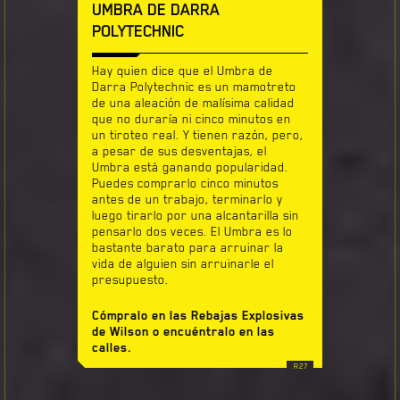
UMBRA DE DARRA
POLYTECHNIC
Hay quien dice que el Umbra de
Darra Polytechnic es un mamotreto
de una aleación de malísima calidad
que no duraría ni cinco minutos en
un tiroteo real. Y tienen razón, pero,
a pesar de sus desventajas, el
Umbra está ganando popularidad.
Puedes comprarlo cinco minutos
antes de un trabajo, terminarlo y
luego tirarlo por una alcantarilla sin
pensarlo dos veces. El Umbra es lo
bastante barato para arruinar la
vida de alguien sin arruinarle el
presupuesto.
Cómpralo en las Rebajas Explosivas
de Wilson o encuéntralo en las
calles.