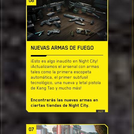
06
NUEVAS ARMAS DE FUEGO
¡Esto es algo inaudito en Night City!
¡Actualizamos el arsenal con armas
tales como la primera escopeta
automática, el primer subfusil
tecnológico, una nueva y letal pistola
de Kang Tao y mucho más!
Encontrarás las nuevas armas en
ciertas tiendas de Night City.
07