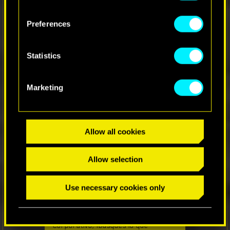
cookies and tweak your preferences regarding
09
them in the “Settings” menu below.
Preferences
Statistics
Marketing
NUEVOS DEPARTAMENTOS DE
V
¿Ya te hartaste de vivir en un depa
Allow all cookies
tamaño armario? ¿Estás hasta las
narices de subir hasta el piso
tropecientos de tu edificio sin
Allow selection
elevador? ¿Tu vecino el
ciberpsicópata no te deja dormir? ¡En
EZEstates estamos dispuestos a
Use necessary cookies only
ayudarte! Desde un acogedor
departamento de netrunner en el
Distrito Industrial Norte hasta una
lujosa suite de diseño en el Centro
Corporativo, ¡busques lo que