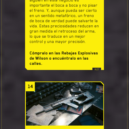
alguien en este negocio es
importante el boca a boca y no pisar
el freno. Y, aunque pueda ser cierto
en un sentido metafórico, un freno
de boca de verdad puede salvarte la
vida. Estas preciosidades reducen en
gran medida el retroceso del arma,
lo que se traduce en un mejor
control y una mayor precisión.
Cómpralo en las Rebajas Explosivas
de Wilson o encuéntralo en las
calles.
14