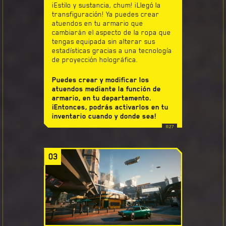
¡Estilo y sustancia, chum! ¡Llegó la
transfiguración! Ya puedes crear
atuendos en tu armario que
cambiarán el aspecto de la ropa que
tengas equipada sin alterar sus
estadísticas gracias a una tecnología
de proyección holográfica.
Puedes crear y modificar los
atuendos mediante la función de
armario, en tu departamento.
¡Entonces, podrás activarlos en tu
inventario cuando y donde sea!
03