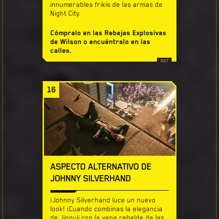
innumerables frikis de las armas de
Night City.
Cómpralo en las Rebajas Explosivas
de Wilson o encuéntralo en las
calles.
16
ASPECTO ALTERNATIVO DE
JOHNNY SILVERHAND
¡Johnny Silverhand luce un nuevo
look! ¡Cuando combinas la elegancia
de Jinguji con la vena rebelde de las