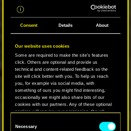
08
Consent
Details
About
Our website uses cookies
LLANTAS DE NEÓN PARA
Some are required to make the site’s features
MOTOS
click. Others are optional and provide us
technical and content-related feedback so the
Date otro rol por Night City con tu
site will click better with you. To help us reach
moto. ¡Haz que la banda gire la
you, for example via social media, with
cabeza con las nuevas ruedas de
neón!
something of ours you might find interesting,
occasionally we might also share bits of our
Para cambiar el color de las llantas
cookies with our partners. Any of these optional
de tu moto, toca el botón del claxon
cookies will require your permission, though.
mientras conduces.
Consent
You’ll find all the details regarding our use of
Necessary
Selection