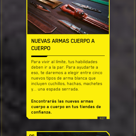
NUEVAS ARMAS CUERPO A
CUERPO
Para vivir al límite, tus habilidades
deben ir a la par. Para ayudarte a
eso, te daremos a elegir entre cinco
nuevos tipos de arma blanca que
incluyen cuchillos, hachas, machetes
y... una espada serrada.
Encontrarás las nuevas armas
cuerpo a cuerpo en tus tiendas de
confianza.