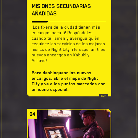
MISIONES SECUNDARIAS
AÑADIDAS
¡Los fixers de la ciudad tienen más
encargos para ti! Respóndeles
cuando te llamen y averigua quién
requiere los servicios de los mejores
mercs de Night City. ¡Te esperan tres
nuevos encargos en Kabuki y
Arroyo!
Para desbloquear los nuevos
encargos, abre el mapa de Night
City y ve a los puntos marcados con
un icono especial.
04