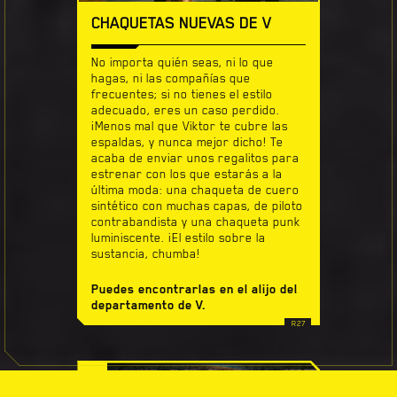
CHAQUETAS NUEVAS DE V
No importa quién seas, ni lo que
hagas, ni las compañías que
frecuentes; si no tienes el estilo
adecuado, eres un caso perdido.
¡Menos mal que Viktor te cubre las
espaldas, y nunca mejor dicho! Te
acaba de enviar unos regalitos para
estrenar con los que estarás a la
última moda: una chaqueta de cuero
sintético con muchas capas, de piloto
contrabandista y una chaqueta punk
luminiscente. ¡El estilo sobre la
sustancia, chumba!
Puedes encontrarlas en el alijo del
departamento de V.
18