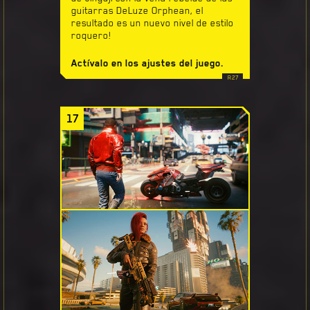
guitarras DeLuze Orphean, el
resultado es un nuevo nivel de estilo
roquero!
Actívalo en los ajustes del juego.
17