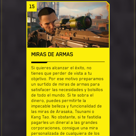
15
MIRAS DE ARMAS
Si quieres alcanzar el éxito, no
tienes que perder de vista a tu
objetivo. Por ese motivo preparamos
un surtido de miras de armas para
satisfacer las necesidades y bolsillos
de todo el mundo. Si te sobra el
dinero, puedes permitirte la
impecable belleza y funcionalidad de
las miras de Arasaka, Tsunami o
Kang Tao. No obstante, si te fastidia
pagarles un dineral a las grandes
corporaciones, consigue una mira
personalizada de cualquiera de los