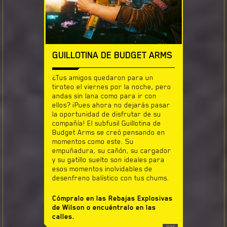
GUILLOTINA DE BUDGET ARMS
¿Tus amigos quedaron para un
tiroteo el viernes por la noche, pero
andas sin lana como para ir con
ellos? ¡Pues ahora no dejarás pasar
la oportunidad de disfrutar de su
compañía! El subfusil Guillotina de
Budget Arms se creó pensando en
momentos como este. Su
empuñadura, su cañón, su cargador
y su gatillo suelto son ideales para
esos momentos inolvidables de
desenfreno balístico con tus chums.
Cómpralo en las Rebajas Explosivas
de Wilson o encuéntralo en las
calles.