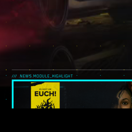
/// .NEWS.MODULE_HIGHLIGHT
ES GEHT UM EUC
NIGHT CITY LEG