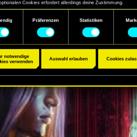
optionalen Cookies erfordert allerdings deine Zustimmung.
R ANSEHEN
ngsauswahl
etails zu unserer Nutzung von Cookies findest du unten im Menü
endig
Präferenzen
Statistiken
Mark
llungen“, wo du, falls gewünscht, auch alle Einstellungen rund 
Cookies ändern kannst.
r notwendige
Auswahl erlauben
Cookies zulas
kies verwenden