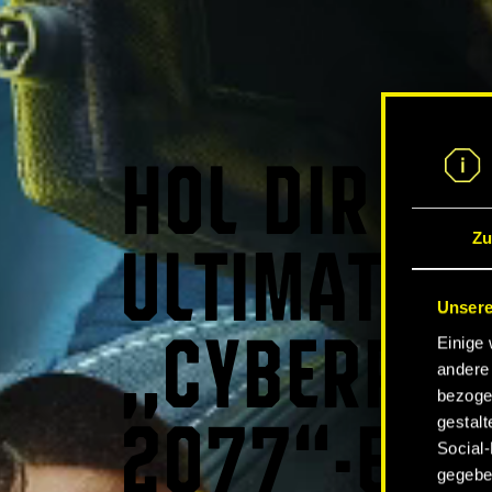
HOL DIR DA
Zu
ULTIMATIVE
Unsere
Einige 
„CYBERPUN
andere 
bezoge
gestalt
2077“-ERL
Social-
gegeben