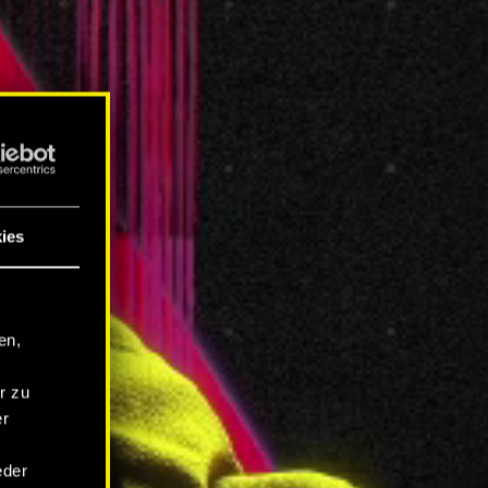
ies
en,
r zu
er
eder