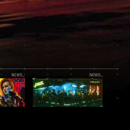
NEWS_
NEWS_
DAS UPDATE FÜR PLAYSTATION 5 PRO IST LIVE!
„STADT DER LEGENDEN“-FOTOMODUS-WETTBEWERB