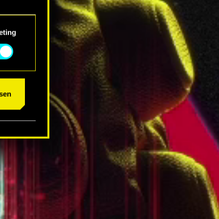
eting
um das
sen