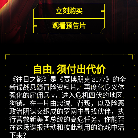
立刻购买
观看预告片
自由, 须付出代价
《往日之影》是《赛博朋克 2077》的全
新谍战悬疑冒险资料片。再度化身义体
强化的雇佣兵 V，进入危机四伏的地区
狗镇。在一片由忠诚、背叛，以及险恶
政治阴谋交织成的罗网中寻找伙伴，执
行营救新美国总统的高危任务。你能否
在这场谍报活动和彼此利用的游戏中活
下来？