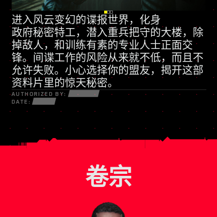
进入风云变幻的谍报世界，化身
全新技能树
政府秘密特工
动辄诉诸武力的民兵组织
，潜入重兵把守的大楼，除
掉敌人，和训练有素的专业人士正面交
锋。间谍工作的风险从来就不低，而且不
允许失败。小心选择你的盟友，揭开这部
资料片里的惊天秘密。
AUTHORIZED BY:
DATE:
卷宗