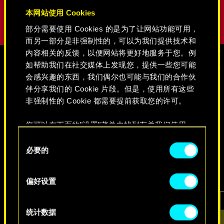
本网站使用 Cookies
部分需要使用 Cookies 的是为了让网站功能可用，
而另一部分是非强制性的，可以为我们提供技术和
内容相关的反馈，以便网站将更好地服务于您。例
如帮助我们在社交媒体上发现您，提供一些您可能
会感兴趣的东西，我们偶尔也可能与我们的合作伙
媒体
伴分享我们的 Cookie 片段。但是，使用所有这些
非强制性的 Cookie 都需要提前获取您的许可。
《赛博朋克2077》
您可以在下面的"设置"菜单中找到有关我们使用
Cookie 的所有详细信息，并调整您对 Cookie 的偏
同
好。一旦您了解了其中的内容并准备好继续，请点
必要的
意
视频
游戏截图
原画集
击"确定"。
选
择
偏好设置
统计数据