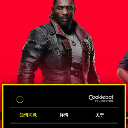
尔斯
错综复杂的间谍和黑客关系网
知情同意
详情
关于
李德