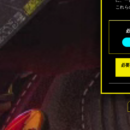
これら
Coo
同
メニュ
意
の
選
択
必要