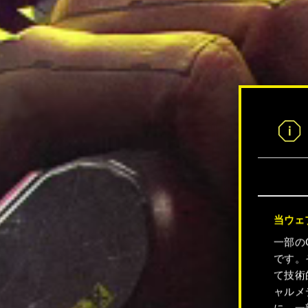
当ウェ
一部の
です。
て技術
ャルメ
に、一