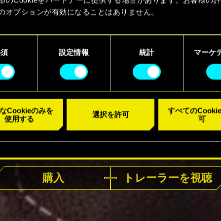
のオプションが有効になることはありません。
kieの使用およびパフォーマンスの変更点に関する詳細は、下記の
ーでご確認ください。
必須
設定情報
統計
マーケ
なCookieのみを
すべてのCooki
選択を許可
使用する
可
好評発売中
購入
トレーラーを視聴