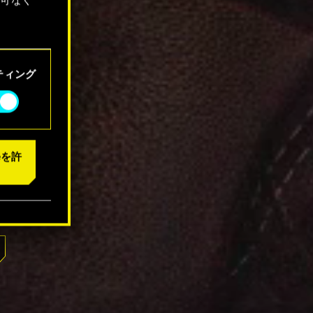
「設定」
ティング
eを許