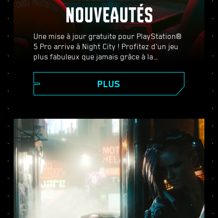
NOUVEAUTÉS
Une mise à jour gratuite pour PlayStation®
5 Pro arrive à Night City ! Profitez d'un jeu
plus fabuleux que jamais grâce à la
PlayStation Spectral Super Resolution
(PSSR), des fonctionnalités avancées de
PLUS
ray-tracing, d'un plus grand nombre
d'images par seconde, et plus encore.
Choisissez entre trois modes graphiques :
Performances, Ray-tracing et Ray-tracing
Pro, et bénéficiez de meilleurs graphismes,
de scènes d'action plus fluides, et de tout
ce que Cyberpunk 2077 sur PS5® Pro a à
offrir.