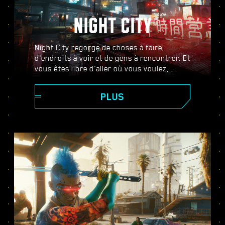
NIGHT CITY
Night City regorge de choses à faire,
d'endroits à voir et de gens à rencontrer. Et
vous êtes libre d'aller où vous voulez,
quand vous voulez, comme vous voulez.
Des quartiers chics de Corpo Plaza aux
PLUS
vastes étendues sauvages des Badlands,
Night City foisonne de secrets qui ne
demandent qu'à être découverts.