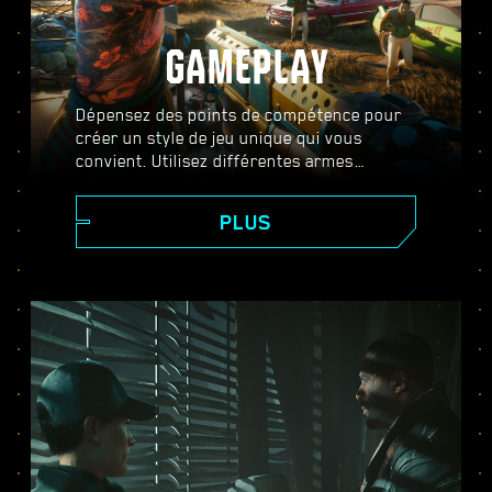
GAMEPLAY
Dépensez des points de compétence pour
créer un style de jeu unique qui vous
convient. Utilisez différentes armes
améliorables, des compétences de piratage
et des implants d'amélioration corporelle
PLUS
pour devenir le meilleur mercenaire de la
ville. Prenez part à des fusillades intenses,
assassinez vos cibles à distance ou
faufilez-vous dans des zones hautement
gardées.