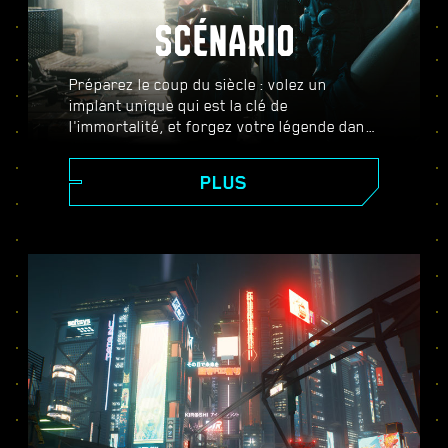
SCÉNARIO
Préparez le coup du siècle : volez un
implant unique qui est la clé de
l'immortalité, et forgez votre légende dans
le vaste mode ouvert qu'est Night City. Ici,
les choix que vous faites changeront le
PLUS
cours de l'histoire et les relations avec les
personnages qui vous entourent.
Complétez des missions diverses et variées
pour vous faire un nom, et passez de
simple mercenaire à cyberpunk de légende.
Au fil de l'aventure, vous lèverez également
le voile sur le mystère qui plane autour de
ce fameux implant que tout le monde vous
envie.