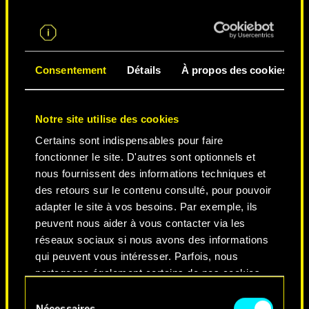
LA VILLE DES LÉGENDES
Consentement
Détails
À propos des cookies
Notre site utilise des cookies
Certains sont indispensables pour faire
fonctionner le site. D'autres sont optionnels et
nous fournissent des informations techniques et
des retours sur le contenu consulté, pour pouvoir
NEVER FADE AWAY
adapter le site à vos besoins. Par exemple, ils
peuvent nous aider à vous contacter via les
réseaux sociaux si nous avons des informations
qui peuvent vous intéresser. Parfois, nous
partageons également certains de nos cookies
avec nos partenaires. Cependant, ces cookies
Sélection
optionnels ne seront appliqués qu'avec votre
Nécessaires