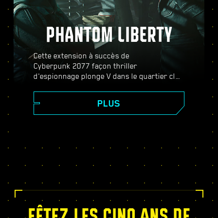
PHANTOM LIBERTY
Cette extension à succès de
Cyberpunk 2077 façon thriller
d'espionnage plonge V dans le quartier clos
de Dogtown et dans l’univers des espions.
Devenez agent secret et découvrez une
PLUS
histoire haletante pleine de
rebondissements où vos décisions
changeront votre destin. Augmentez votre
puissance avec l'arbre de compétence de la
Relic, effectuez des missions dans un
monde ouvert dynamique, remplissez des
contrats électrisants et bien plus encore !
FÊTEZ LES CINQ ANS DE