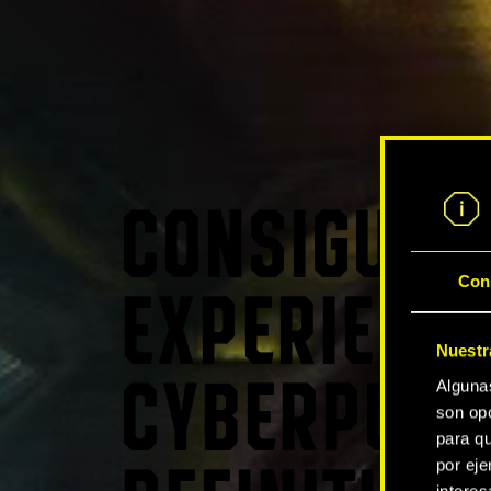
CONSIGUE L
Con
EXPERIENCI
Nuestr
Alguna
CYBERPUNK
son opc
para qu
por eje
intere