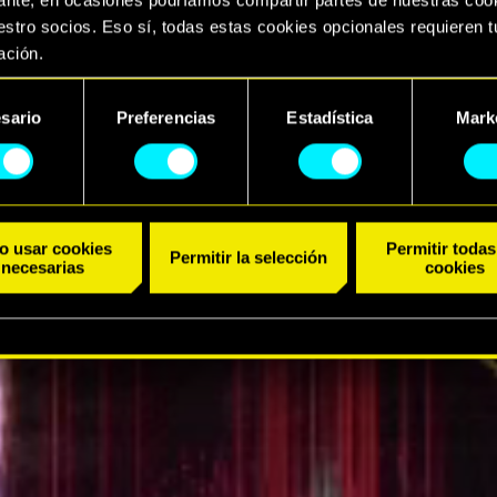
stro socios. Eso sí, todas estas cookies opcionales requieren t
ación.
TRÁILER
arás todos los detalles sobre nuestro uso de las cookies y pod
sario
Preferencias
Estadística
Mark
ar tus preferencias al respecto en el menú «Ajustes» de más ab
ento
o usar cookies
Permitir todas
Permitir la selección
necesarias
cookies