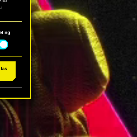
u
rás
eting
ajo.
 las