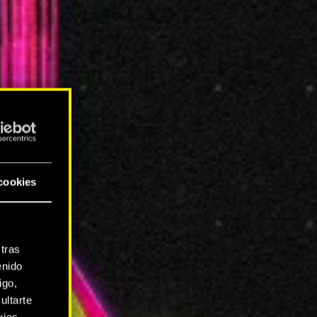
cookies
tras
enido
igo,
ultarte
kies