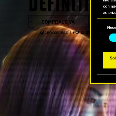
DEFINITIVA
con nue
autoriz
CÓMPRALO YA
VER 
Selección
Encontr
Nece
de
modific
consentimi
Sol