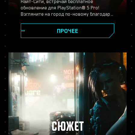
Найт-Сити, встречай бесплатное
обновление для PlayStation® 5 Pro!
Взгляните на город по-новому благодаря
спектральному суперразрешению
PlayStation (PSSR), новейшим системам
ПРОЧЕЕ
трассировки лучей, повышенной частоте
кадров и другим улучшениям. Выберите
один из трёх режимов:
производительности, трассировки лучей
или трассировки лучей для Pro — и
оцените реалистичность изображения,
плавность игрового процесса и другие
новшества в версии Cyberpunk 2077 для
PS5® Pro.
СЮЖЕТ