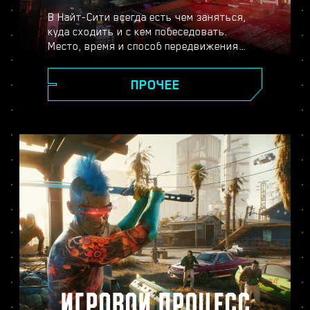
В Найт-Сити всегда есть чем заняться,
куда сходить и с кем побеседовать.
Место, время и способ передвижения
выбираете только вы. От сияющих
небоскрёбов площади Корпораций до
ПРОЧЕЕ
пустынных окрестностей города, повсюду
вас ждут новые тайны и неожиданные
встречи.
ИГРОВОЙ ПРОЦЕСС