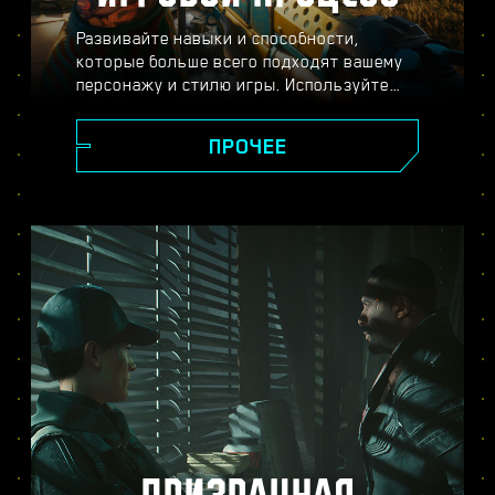
Развивайте навыки и способности,
которые больше всего подходят вашему
персонажу и стилю игры. Используйте
разнообразное оружие и модификации,
пускайте в ход хакерские способности и
ПРОЧЕЕ
улучшайте своё тело с помощью
имплантов — всё ради того, чтобы стать
легендой Найт-Сити. Вступайте в
перестрелки, расправляйтесь с
противниками издалека или
прокрадывайтесь мимо охраны, чтобы
достичь своей цели.