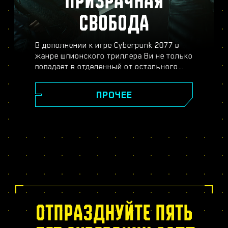
ПРИЗРАЧНАЯ
СВОБОДА
В дополнении к игре Cyberpunk 2077 в
жанре шпионского триллера Ви не только
попадает в отделенный от остального
Найт-Сити район Пёсий город, но и
погружается в опасный мир
ПРОЧЕЕ
профессионального шпионажа. Станьте
секретным агентом и распутайте плотный
клубок интриг, обмана и двойной игры.
Вас ждут судьбоносные решения,
совершенно новое дерево навыков
биочипа, динамические задания в
открытом мире, новые опасные заказы и
много другое.
ОТПРАЗДНУЙТЕ ПЯТЬ