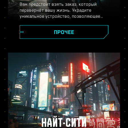
Вам предстоит взять заказ, который
перевернёт вашу жизнь. Украдите
уникальное устройство, позволяющее
обрести бессмертие, и станьте легендой,
исследуя огромный открытый мир, где
ПРОЧЕЕ
ваши поступки влияют на ход сюжета и
всё, что вас окружает. Выполняйте
задания от самых разных жителей Найт-
Сити, чтобы превратиться из уличного
киберпанка в наёмника высшей лиги и
раскрыть тайну бесценного устройства,
за которым идёт настоящая охота.
НАЙТ-СИТИ