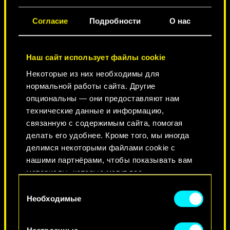
ГОРОД ЛЕГЕНД
Согласие
Подробности
О нас
Наш сайт использует файлы cookie
Некоторые из них необходимы для
нормальной работы сайта. Другие
опциональны — они предоставляют нам
технические данные и информацию,
связанную с содержимым сайта, помогая
делать его удобнее. Кроме того, мы иногда
КРАСОТА НЕ УМИРАЕТ
делимся некоторыми файлами cookie с
нашими партнёрами, чтобы показывать вам
материалы, которые могут вас
заинтересовать, — например, в социальных
Выбор
сетях. Однако все опциональные файлы
Необходимые
согласия
cookie требуют вашего разрешения.