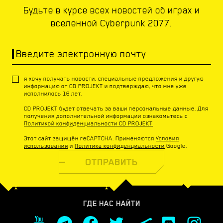
Будьте в курсе всех новостей об играх и
вселенной Cyberpunk 2077.
Введите электронную почту
я хочу получать новости, специальные предложения и другую
информацию от CD PROJEKT и подтверждаю, что мне уже
исполнилось 16 лет.
CD PROJEKT будет отвечать за ваши персональные данные. Для
получения дополнительной информации ознакомьтесь с
Политикой конфиденциальности CD PROJEKT
Этот сайт защищён reCAPTCHA. Применяются
Условия
использования
и
Политика конфиденциальности
Google.
ОТПРАВИТЬ
ГДЕ НАС НАЙТИ