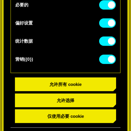
好。一旦您了解了其中的内容并准备好继续，请点
必要的
意
击"确定"。
选
择
偏好设置
了解更多
统计数据
营销({0})
允许所有 cookie
允许选择
仅使用必要 cookie