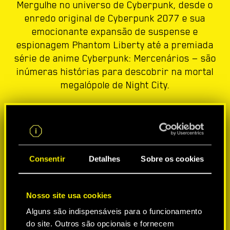
Mergulhe no universo de Cyberpunk, desde o
enredo original de Cyberpunk 2077 e sua
emocionante expansão de suspense e
espionagem Phantom Liberty até a premiada
série de anime Cyberpunk: Mercenários — são
inúmeras histórias para descobrir na mortal
megalópole de Night City.
Consentir
Detalhes
Sobre os cookies
Nosso site usa cookies
Alguns são indispensáveis para o funcionamento
do site. Outros são opcionais e fornecem