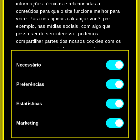
informações técnicas e relacionadas a
conteúdos para que o site funcione melhor para
você. Para nos ajudar a alcançar você, por
exemplo, nas mídias sociais, com algo que
possa ser de seu interesse, podemos
compartilhar partes dos nossos cookies com os
nossos parceiros. Todos esses cookies
adicionais precisarão da sua permissão, no
Seleção
entanto.
Necessário
de
consentimento
Você encontrará todos os detalhes sobre o uso
Preferências
de cookies e poderá ajustar as suas preferências
no menu "Configurações" abaixo.
MAIS INFORMAÇÕES
Estatísticas
Marketing