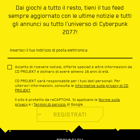
Dai giochi a tutto il resto, tieni il tuo feed
sempre aggiornato con le ultime notizie e tutti
gli annunci su tutto l'universo di Cyberpunk
2077!
Inserisci il tuo indirizzo di posta elettronica
Accetto di ricevere notizie, offerte speciali e altre informazioni da
CD PROJEKT e dichiaro di avere almeno 16 anni di età.
CD PROJEKT sarà responsabile per i tuoi dati personali. Per
ulteriori informazioni, consulta le
informative sulla privacy di CD
PROJEKT
Il sito è protetto da reCAPTCHA. Si applicano le
Norme sulla
privacy
e i
Termini di servizio
di Google.
REGISTRATI