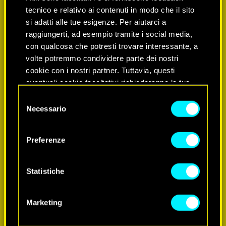
tecnico e relativo ai contenuti in modo che il sito
si adatti alle tue esigenze. Per aiutarci a
raggiungerti, ad esempio tramite i social media,
con qualcosa che potresti trovare interessante, a
volte potremmo condividere parte dei nostri
cookie con i nostri partner. Tuttavia, questi
eventuali cookie facoltativi richiederanno la tua
SCOPRI DI PIÙ
autorizzazione.
Selezione
Necessario
del
Tutti i dettagli su come utilizziamo i cookie e su
consenso
come impostare le tue preferenze sono
Preferenze
disponibili nel menu "Impostazioni" qui sotto.
Statistiche
Marketing