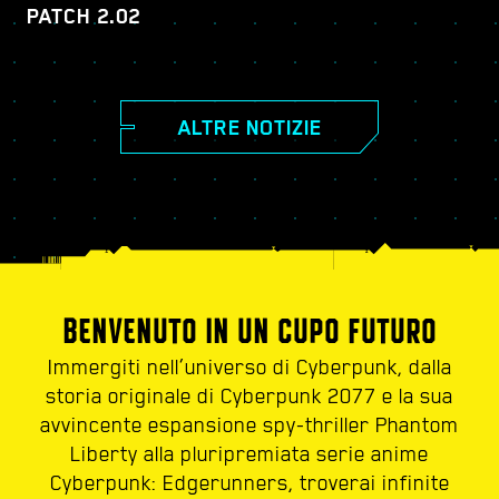
PATCH 2.02
ALTRE NOTIZIE
BENVENUTO IN UN CUPO FUTURO
Immergiti nell’universo di Cyberpunk, dalla
storia originale di Cyberpunk 2077 e la sua
avvincente espansione spy-thriller Phantom
Liberty alla pluripremiata serie anime
Cyberpunk: Edgerunners, troverai infinite