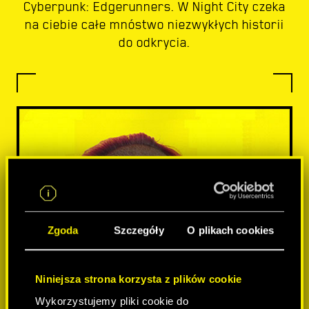
Cyberpunk: Edgerunners. W Night City czeka
na ciebie całe mnóstwo niezwykłych historii
do odkrycia.
Zgoda
Szczegóły
O plikach cookies
Niniejsza strona korzysta z plików cookie
Wykorzystujemy pliki cookie do