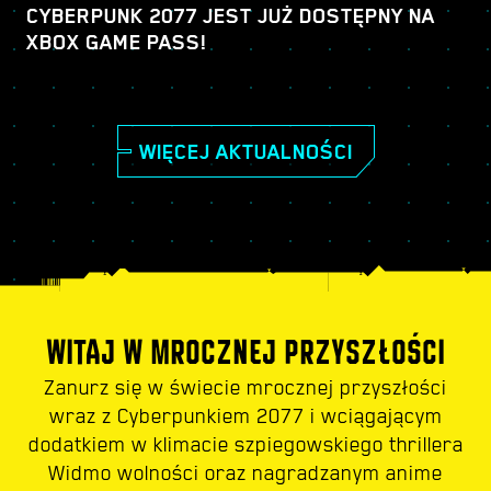
CYBERPUNK 2077 JEST JUŻ DOSTĘPNY NA
XBOX GAME PASS!
WIĘCEJ AKTUALNOŚCI
WITAJ W MROCZNEJ PRZYSZŁOŚCI
Zanurz się w świecie mrocznej przyszłości
wraz z Cyberpunkiem 2077 i wciągającym
dodatkiem w klimacie szpiegowskiego thrillera
Widmo wolności oraz nagradzanym anime