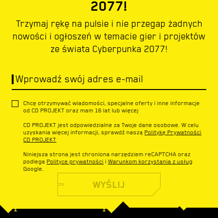
2077!
Trzymaj rękę na pulsie i nie przegap żadnych
nowości i ogłoszeń w temacie gier i projektów
ze świata Cyberpunka 2077!
Wprowadź swój adres e-mail
Chcę otrzymywać wiadomości, specjalne oferty i inne informacje
od CD PROJEKT oraz mam 16 lat lub więcej
CD PROJEKT jest odpowiedzialne za Twoje dane osobowe. W celu
uzyskania więcej informacji, sprawdź naszą
Politykę Prywatności
CD PROJEKT
Niniejsza strona jest chroniona narzędziem reCAPTCHA oraz
podlega
Polityce prywatności
i
Warunkom korzystania z usług
Google.
WYŚLIJ