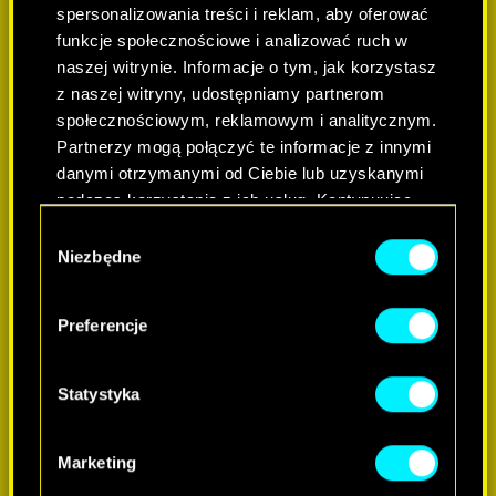
spersonalizowania treści i reklam, aby oferować
funkcje społecznościowe i analizować ruch w
naszej witrynie. Informacje o tym, jak korzystasz
z naszej witryny, udostępniamy partnerom
społecznościowym, reklamowym i analitycznym.
Partnerzy mogą połączyć te informacje z innymi
danymi otrzymanymi od Ciebie lub uzyskanymi
podczas korzystania z ich usług. Kontynuując
korzystanie z naszej witryny, zgadasz się na
DOWIEDZ SIĘ WIĘCEJ
Wybór
używanie plików cookie.
Niezbędne
zgody
Preferencje
Statystyka
Marketing