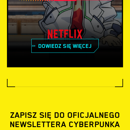
DOWIEDZ SIĘ WIĘCEJ
ZAPISZ SIĘ DO OFICJALNEGO
NEWSLETTERA CYBERPUNKA