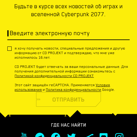
Будьте в курсе всех новостей об играх и
вселенной Cyberpunk 2077.
Введите электронную почту
я хочу получать новости, специальные предложения и другую
информацию от CD PROJEKT и подтверждаю, что мне уже
исполнилось 16 лет.
CD PROJEKT будет отвечать за ваши персональные данные. Для
получения дополнительной информации ознакомьтесь с
Политикой конфиденциальности CD PROJEKT
Этот сайт защищён reCAPTCHA. Применяются
Условия
использования
и
Политика конфиденциальности
Google.
ОТПРАВИТЬ
ГДЕ НАС НАЙТИ