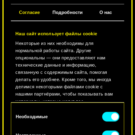
ГОРОД ЛЕГЕНД
Согласие
Подробности
О нас
Наш сайт использует файлы cookie
Некоторые из них необходимы для
нормальной работы сайта. Другие
опциональны — они предоставляют нам
технические данные и информацию,
связанную с содержимым сайта, помогая
делать его удобнее. Кроме того, мы иногда
КРАСОТА НЕ УМИРАЕТ
делимся некоторыми файлами cookie с
нашими партнёрами, чтобы показывать вам
материалы, которые могут вас
заинтересовать, — например, в социальных
Выбор
сетях. Однако все опциональные файлы
Необходимые
согласия
cookie требуют вашего разрешения.