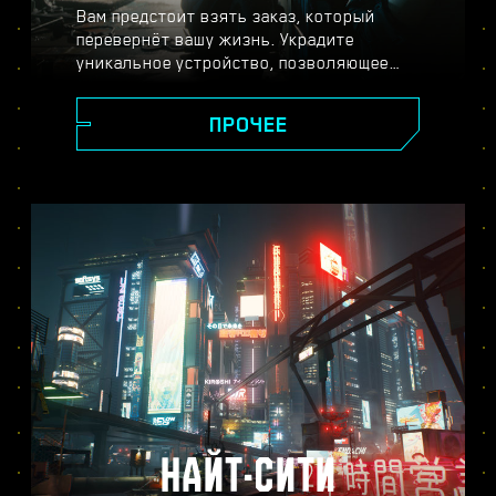
Вам предстоит взять заказ, который
перевернёт вашу жизнь. Украдите
уникальное устройство, позволяющее
обрести бессмертие, и станьте легендой,
исследуя огромный открытый мир, где
ПРОЧЕЕ
ваши поступки влияют на ход сюжета и
всё, что вас окружает. Выполняйте
задания от самых разных жителей Найт-
Сити, чтобы превратиться из уличного
киберпанка в наёмника высшей лиги и
раскрыть тайну бесценного устройства,
за которым идёт настоящая охота.
НАЙТ-СИТИ