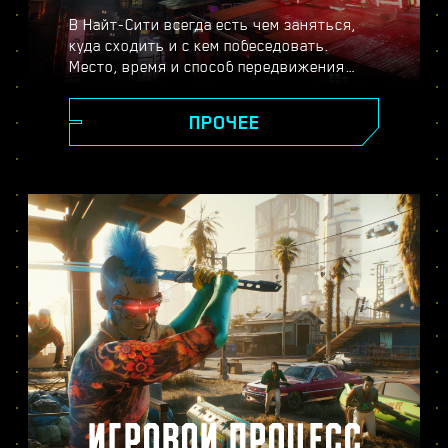
В Найт-Сити всегда есть чем заняться,
куда сходить и с кем побеседовать.
Место, время и способ передвижения
выбираете только вы. От сияющих
небоскрёбов площади Корпораций до
ПРОЧЕЕ
пустынных окрестностей города, повсюду
вас ждут новые тайны и неожиданные
встречи.
ИГРОВОЙ ПРОЦЕСС