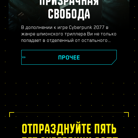
ПРИЗРАЧНАЯ
СВОБОДА
В дополнении к игре Cyberpunk 2077 в
жанре шпионского триллера Ви не только
попадает в отделенный от остального
Найт-Сити район Пёсий город, но и
погружается в опасный мир
ПРОЧЕЕ
профессионального шпионажа. Станьте
секретным агентом и распутайте плотный
клубок интриг, обмана и двойной игры.
Вас ждут судьбоносные решения,
совершенно новое дерево навыков
биочипа, динамические задания в
открытом мире, новые опасные заказы и
много другое.
ОТПРАЗДНУЙТЕ ПЯТЬ