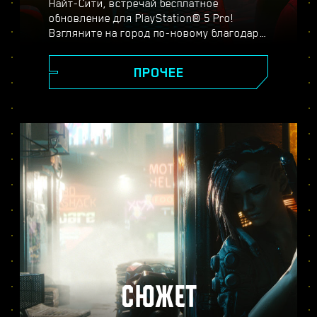
Найт-Сити, встречай бесплатное
обновление для PlayStation® 5 Pro!
Взгляните на город по-новому благодаря
спектральному суперразрешению
PlayStation (PSSR), новейшим системам
ПРОЧЕЕ
трассировки лучей, повышенной частоте
кадров и другим улучшениям. Выберите
один из трёх режимов:
производительности, трассировки лучей
или трассировки лучей для Pro — и
оцените реалистичность изображения,
плавность игрового процесса и другие
новшества в версии Cyberpunk 2077 для
PS5® Pro.
СЮЖЕТ