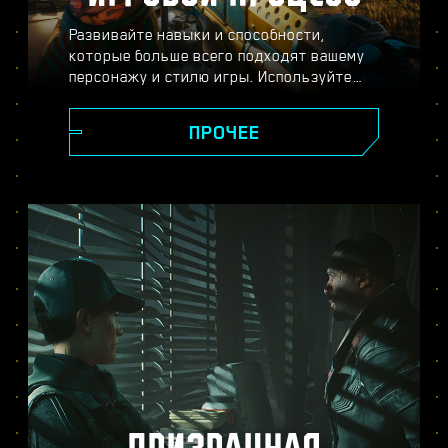
Развивайте навыки и способности,
которые больше всего подходят вашему
персонажу и стилю игры. Используйте
разнообразное оружие и модификации,
пускайте в ход хакерские способности и
ПРОЧЕЕ
улучшайте своё тело с помощью
имплантов — всё ради того, чтобы стать
легендой Найт-Сити. Вступайте в
перестрелки, расправляйтесь с
противниками издалека или
прокрадывайтесь мимо охраны, чтобы
достичь своей цели.