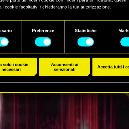
li cookie facoltativi richiederanno la tua autorizzazione.
 dettagli su come utilizziamo i cookie e su come impostare le tue
IL TRAILER
nze sono disponibili nel menu "Impostazioni" qui sotto.
ssario
Preferenze
Statistiche
Mark
 solo i cookie
Acconsenti ai
Accetta tutti i 
necessari
selezionati