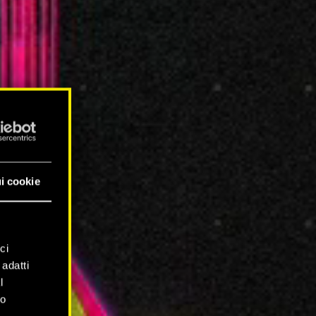
i cookie
ci
 adatti
l
mo