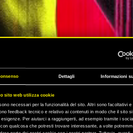
onsenso
Dettagli
Informazioni su
ZA DI
ro sito web utilizza cookie
sono necessari per la funzionalità del sito. Altri sono facoltativi e 
 2077
ono feedback tecnico e relativo ai contenuti in modo che il sito si
e esigenze. Per aiutarci a raggiungerti, ad esempio tramite i socia
con qualcosa che potresti trovare interessante, a volte potrem
dere parte dei nostri cookie con i nostri partner. Tuttavia, questi