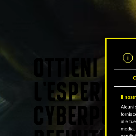
OTTIENI
C
L'ESPERIEN
Il nost
Alcuni 
CYBERPUNK
fornisc
alle tu
media, 
condivi