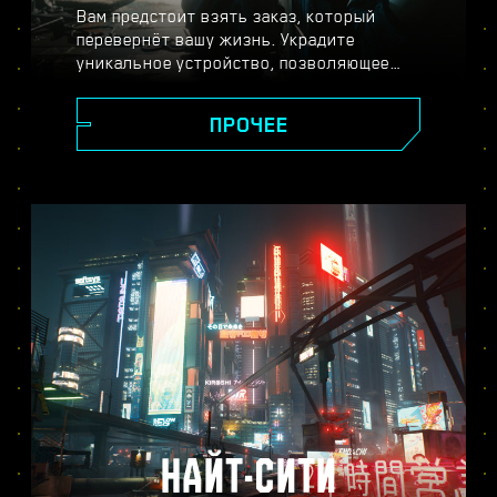
Вам предстоит взять заказ, который
перевернёт вашу жизнь. Украдите
уникальное устройство, позволяющее
обрести бессмертие, и станьте легендой,
исследуя огромный открытый мир, где
ПРОЧЕЕ
ваши поступки влияют на ход сюжета и
всё, что вас окружает. Выполняйте
задания от самых разных жителей Найт-
Сити, чтобы превратиться из уличного
киберпанка в наёмника высшей лиги и
раскрыть тайну бесценного устройства,
за которым идёт настоящая охота.
НАЙТ-СИТИ