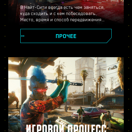
В Найт-Сити всегда есть чем заняться,
куда сходить и с кем побеседовать.
Место, время и способ передвижения
выбираете только вы. От сияющих
небоскрёбов площади Корпораций до
ПРОЧЕЕ
пустынных окрестностей города, повсюду
вас ждут новые тайны и неожиданные
встречи.
ИГРОВОЙ ПРОЦЕСС