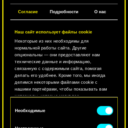
ГОРОД ЛЕГЕНД
Согласие
Подробности
О нас
Наш сайт использует файлы cookie
Некоторые из них необходимы для
нормальной работы сайта. Другие
опциональны — они предоставляют нам
технические данные и информацию,
связанную с содержимым сайта, помогая
делать его удобнее. Кроме того, мы иногда
КРАСОТА НЕ УМИРАЕТ
делимся некоторыми файлами cookie с
нашими партнёрами, чтобы показывать вам
материалы, которые могут вас
заинтересовать, — например, в социальных
Выбор
сетях. Однако все опциональные файлы
Необходимые
согласия
cookie требуют вашего разрешения.