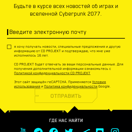
Будьте в курсе всех новостей об играх и
вселенной Cyberpunk 2077.
Введите электронную почту
я хочу получать новости, специальные предложения и другую
информацию от CD PROJEKT и подтверждаю, что мне уже
исполнилось 16 лет.
CD PROJEKT будет отвечать за ваши персональные данные. Для
получения дополнительной информации ознакомьтесь с
Политикой конфиденциальности CD PROJEKT
Этот сайт защищён reCAPTCHA. Применяются
Условия
использования
и
Политика конфиденциальности
Google.
ОТПРАВИТЬ
ГДЕ НАС НАЙТИ