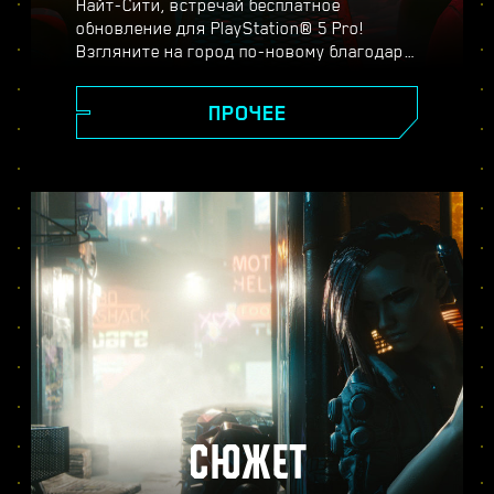
Найт-Сити, встречай бесплатное
обновление для PlayStation® 5 Pro!
Взгляните на город по-новому благодаря
спектральному суперразрешению
PlayStation (PSSR), новейшим системам
ПРОЧЕЕ
трассировки лучей, повышенной частоте
кадров и другим улучшениям. Выберите
один из трёх режимов:
производительности, трассировки лучей
или трассировки лучей для Pro — и
оцените реалистичность изображения,
плавность игрового процесса и другие
новшества в версии Cyberpunk 2077 для
PS5® Pro.
СЮЖЕТ