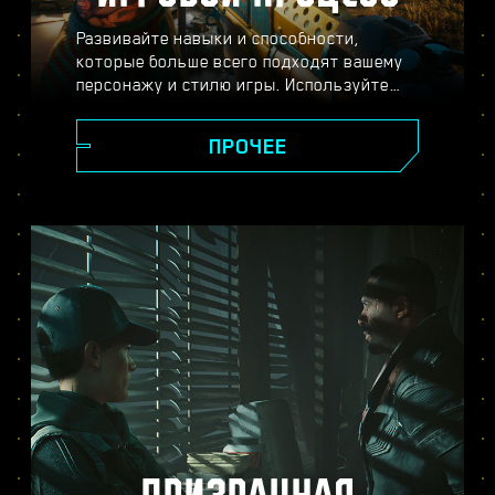
Развивайте навыки и способности,
которые больше всего подходят вашему
персонажу и стилю игры. Используйте
разнообразное оружие и модификации,
пускайте в ход хакерские способности и
ПРОЧЕЕ
улучшайте своё тело с помощью
имплантов — всё ради того, чтобы стать
легендой Найт-Сити. Вступайте в
перестрелки, расправляйтесь с
противниками издалека или
прокрадывайтесь мимо охраны, чтобы
достичь своей цели.