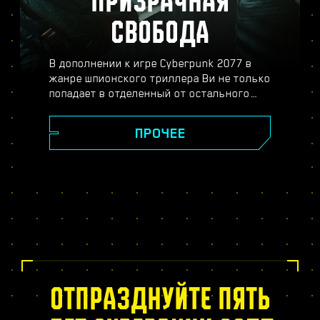
ПРИЗРАЧНАЯ
СВОБОДА
В дополнении к игре Cyberpunk 2077 в
жанре шпионского триллера Ви не только
попадает в отделенный от остального
Найт-Сити район Пёсий город, но и
погружается в опасный мир
ПРОЧЕЕ
профессионального шпионажа. Станьте
секретным агентом и распутайте плотный
клубок интриг, обмана и двойной игры.
Вас ждут судьбоносные решения,
совершенно новое дерево навыков
биочипа, динамические задания в
открытом мире, новые опасные заказы и
много другое.
ОТПРАЗДНУЙТЕ ПЯТЬ