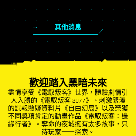
其他消息
歡迎踏入黑暗未來
盡情享受《電馭叛客》世界，體驗劇情引
人入勝的《電馭叛客 2077》、刺激緊湊
的諜報懸疑資料片《自由幻局》以及榮獲
不同獎項肯定的動畫作品《電馭叛客：邊
緣行者》。奪命的夜城擁有太多故事，只
待玩家一一探索。