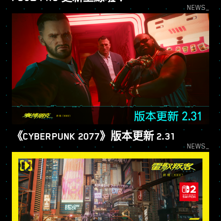
NEWS_
《CYBER​​PUNK 2077》版本更新 2.31
NEWS_