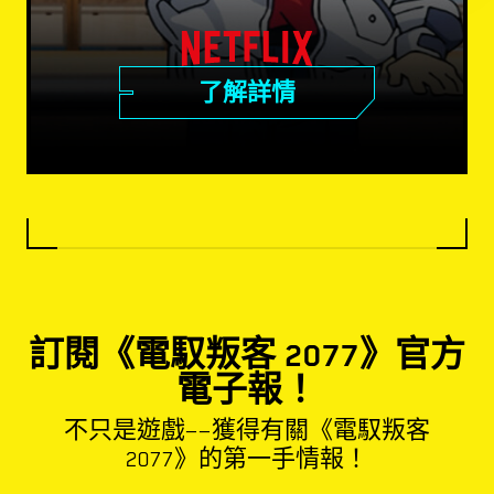
了解詳情
訂閱《電馭叛客 2077》官方
電子報！
不只是遊戲——獲得有關《電馭叛客
2077》的第一手情報！