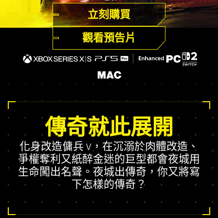
立刻購買
觀看預告片
傳奇就此展開
化身改造傭兵 V，在沉溺於肉體改造、
爭權奪利又紙醉金迷的巨型都會夜城用
生命闖出名聲。夜城出傳奇，你又將寫
下怎樣的傳奇？