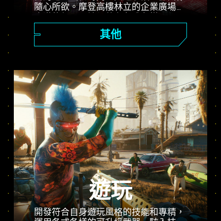
隨心所欲。摩登高樓林立的企業廣場、
廣漠的郊區惡地都藏有各式各樣不可思
議的祕密。
其他
遊玩
開發符合自身遊玩風格的技能和專精，