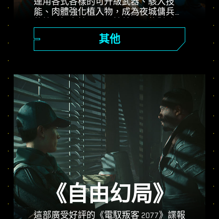
運用各式各樣的可升級武器、駭入技
能、肉體強化植入物，成為夜城傭兵界
的第一把交椅。展開槍林彈雨的對戰，
遠距壓制敵方，或潛行深入戒備森嚴的
其他
地點。
《自由幻局》
這部廣受好評的《電馭叛客 2077》諜報