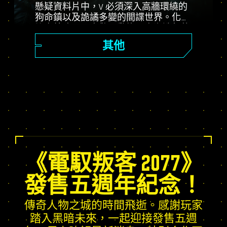
懸疑資料片中，V 必須深入高牆環繞的
狗命鎮以及詭譎多變的間諜世界。化身
祕密特務，置身驚心動魄、高潮迭起的
劇情，衡量左右命運的不同抉擇。發揮
其他
資料片專屬聖物技能樹的潛能，體驗動
態生成的開放世界任務、全新委託和其
他更多內容！
《電馭叛客 2077》
發售五週年紀念！
傳奇人物之城的時間飛逝。感謝玩家
踏入黑暗未來，一起迎接發售五週