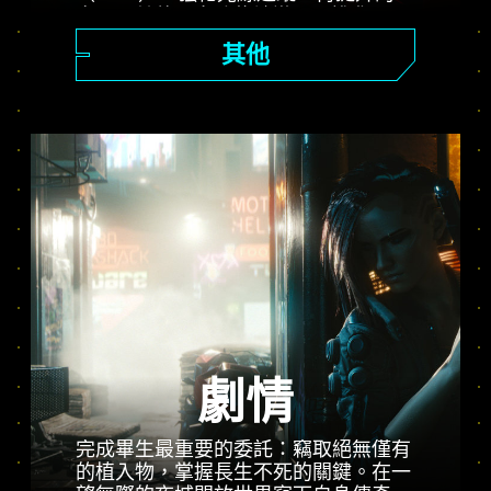
率以及其他更多功能讓遊玩再進化。
「表現」、「光線追蹤」、「光線追蹤
其他
Pro」三大模式登場，讓玩家感受強化
畫質與流暢動態畫面，還有《電馭叛客
2077》以及 PS5® Pro 的潛力。
劇情
完成畢生最重要的委託：竊取絕無僅有
的植入物，掌握長生不死的關鍵。在一