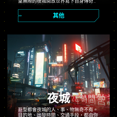
望無際的夜城開放世界寫下自身傳奇，
讓每一次抉擇左右劇情與世界的走向。
接下五花八門的工作，從前途可期的傭
其他
兵進階為傳奇電馭叛客，同時揭開引起
多方爭奪的無價植入物背後的謎團。
夜城
巨型都會夜城的人、事、物無奇不有。
目的地、出發時間、交通手段，都由你