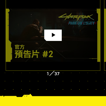
1
／
37