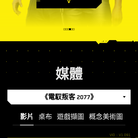
V
媒體
《電馭叛客 2077》
影片
桌布
遊戲擷圖
概念美術圖