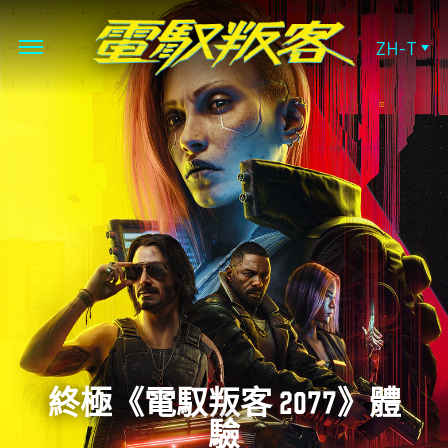
ZH-T
終極《電馭叛客 2077》體
驗