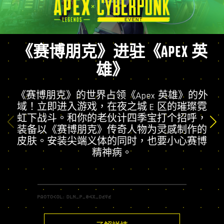
《赛博朋克》进驻《APEX 英
雄》
《赛博朋克》的世界占领《Apex 英雄》的外
域！立即进入游戏，在夜之城 E 区的璀璨霓
虹下战斗。和你的老伙计四季宝打个招呼，
装备以《赛博朋克》传奇人物为灵感制作的
皮肤。安装尖端义体的同时，也要小心赛博
精神病。