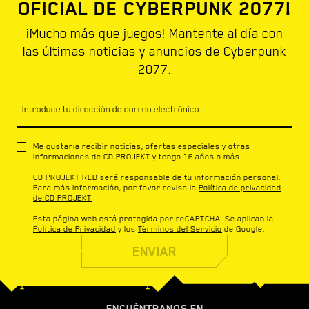
OFICIAL DE CYBERPUNK 2077!
¡Mucho más que juegos! Mantente al día con
las últimas noticias y anuncios de Cyberpunk
2077.
Introduce tu dirección de correo electrónico
Me gustaría recibir noticias, ofertas especiales y otras
informaciones de CD PROJEKT y tengo 16 años o más.
CD PROJEKT RED será responsable de tu información personal.
Para más información, por favor revisa la
Política de privacidad
de CD PROJEKT
Esta página web está protegida por reCAPTCHA. Se aplican la
Política de Privacidad
y los
Términos del Servicio
de Google.
ENVIAR
ENCUÉNTRANOS EN