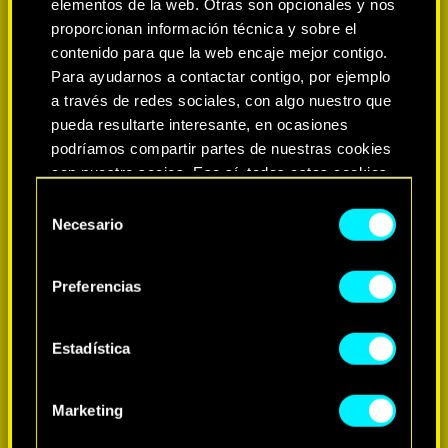
elementos de la web. Otras son opcionales y nos
proporcionan información técnica y sobre el
contenido para que la web encaje mejor contigo.
Para ayudarnos a contactar contigo, por ejemplo
a través de redes sociales, con algo nuestro que
pueda resultarte interesante, en ocasiones
podríamos compartir partes de nuestras cookies
con nuestro socios. Eso sí, todas estas cookies
opcionales requieren tu autorización.
Selección
Necesario
de
MÁS INFORMACIÓN
Encontrarás todos los detalles sobre nuestro uso
consentimiento
de las cookies y podrás modificar tus
Preferencias
preferencias al respecto en el menú «Ajustes» de
más abajo.
Estadística
Marketing