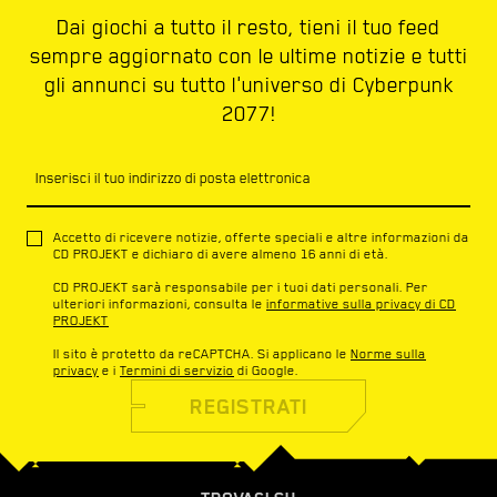
Dai giochi a tutto il resto, tieni il tuo feed
sempre aggiornato con le ultime notizie e tutti
gli annunci su tutto l'universo di Cyberpunk
2077!
Inserisci il tuo indirizzo di posta elettronica
Accetto di ricevere notizie, offerte speciali e altre informazioni da
CD PROJEKT e dichiaro di avere almeno 16 anni di età.
CD PROJEKT sarà responsabile per i tuoi dati personali. Per
ulteriori informazioni, consulta le
informative sulla privacy di CD
PROJEKT
Il sito è protetto da reCAPTCHA. Si applicano le
Norme sulla
privacy
e i
Termini di servizio
di Google.
REGISTRATI