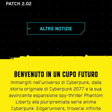
PATCH 2.02
ALTRE NOTIZIE
BENVENUTO IN UN CUPO FUTURO
Immergiti nell’universo di Cyberpunk, dalla
storia originale di Cyberpunk 2077 e la sua
avvincente espansione spy-thriller Phantom
Liberty alla pluripremiata serie anime
Cyberpunk: Edgerunners, troverai infinite