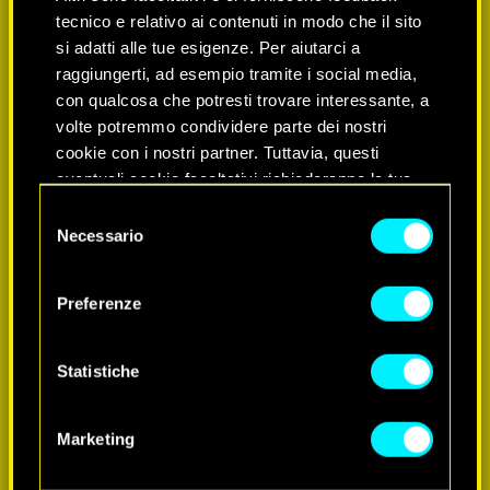
tecnico e relativo ai contenuti in modo che il sito
si adatti alle tue esigenze. Per aiutarci a
raggiungerti, ad esempio tramite i social media,
con qualcosa che potresti trovare interessante, a
volte potremmo condividere parte dei nostri
cookie con i nostri partner. Tuttavia, questi
eventuali cookie facoltativi richiederanno la tua
SCOPRI DI PIÙ
autorizzazione.
Selezione
Necessario
del
Tutti i dettagli su come utilizziamo i cookie e su
consenso
come impostare le tue preferenze sono
Preferenze
disponibili nel menu "Impostazioni" qui sotto.
Statistiche
Marketing