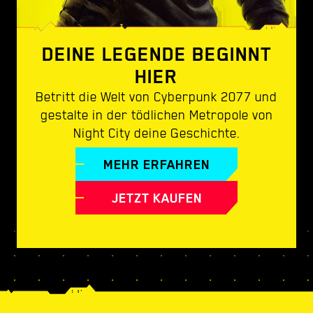
DEINE LEGENDE BEGINNT
HIER
Betritt die Welt von Cyberpunk 2077 und
gestalte in der tödlichen Metropole von
Night City deine Geschichte.
MEHR ERFAHREN
JETZT KAUFEN