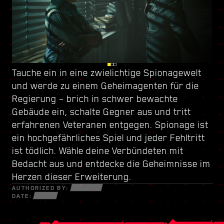
Tauche ein in eine zwielichtige Spionagewelt
Sei in Dogtown immer auf der Hut – diese
Verbessere deinen Charakter mit
und werde zu
zerstörte Stadt-inmitten-der-Stadt wird von
einem neuen Fertigkeitenbaum
einem Geheimagenten für die
und erstelle
Regierung
einer schießwütigen Miliz
deinen eigenen Spielstil – benutze jede
– brich in schwer bewachte
kontrolliert. In den
Gebäude ein, schalte Gegner aus und tritt
zerfallenen Gebäuden erwarten dich zahllose
verfügbare neue Waffe und Cyberware, um in
erfahrenen Veteranen entgegen. Spionage ist
Geheimnisse und Möglichkeiten, aber nichts
der gefährlichen Welt von verzweifelten
ein hochgefährliches Spiel und jeder Fehltritt
davon ist umsonst. Entdecke in diesem
Gaunern, gerissenen Netrunnern und
ist tödlich. Wähle deine Verbündeten mit
abgeschotteten Bezirk brandheiße Aufträge
kaltblütigen Söldnern zu überleben.
Bedacht aus und entdecke die Geheimnisse im
und gefährlichere Quests, als du sie je zuvor
Herzen dieser Erweiterung.
gesehen hast.
AUTHORIZED BY:
DATE: