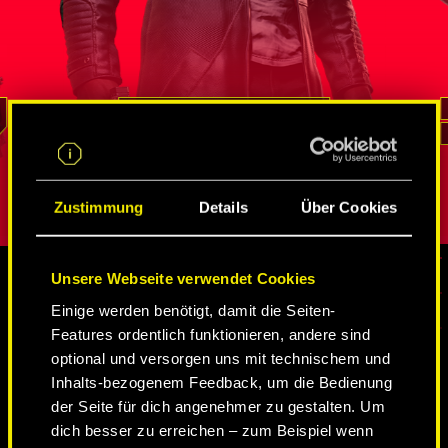
ten
Geheimmissionen unter Beweis gestellt
wurde Ale
hnliche
hat. Niemand kann besser als er auf
Federal In
zahlreiche Netze von Spionen
rekrutiert.
A – in
und Netrunnern
zugreifen, Informationen
Chamäleon 
e braucht
beschaffen und sogar die bestbewachten
sich
durch 
REED
als je
Orte durchdringen. Seine Loyalität und
verbessert 
ren
sein Pflichtbewusstsein bestimmen all
Rolle spiel
seine Entscheidungen.
Persönlichk
Zustimmung
Details
Über Cookies
Unsere Webseite verwendet Cookies
Einige werden benötigt, damit die Seiten-
MEDIEN
Features ordentlich funktionieren, andere sind
optional und versorgen uns mit technischem und
Inhalts-bezogenem Feedback, um die Bedienung
CYBERPUNK 2077
der Seite für dich angenehmer zu gestalten. Um
dich besser zu erreichen – zum Beispiel wenn