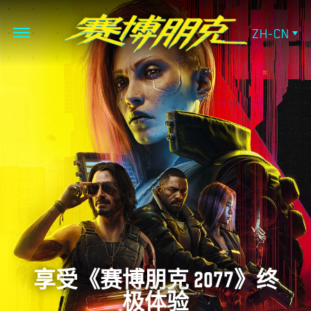
ZH-CN
享受《赛博朋克 2077》终
极体验