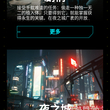
接受千载难逢的任务：偷走一种独一无
二的植入体。只要得到它，就能掌握获
得永生的关键。在夜之城广袤的开放世
界打造自己的传奇。你作出的选择会左
右剧情的走向，影响周遭人物。完成各
更多
种委托，从前途无量的雇佣兵一步步成
为传说中的赛博朋克。而那个人人趋之
若鹜的无价植入体，背后又蕴藏着怎样
的秘密？