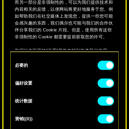
而另一部分是非强制性的，可以为我们提供技术和
内容相关的反馈，以便网站将更好地服务于您。例
如帮助我们在社交媒体上发现您，提供一些您可能
会感兴趣的东西，我们偶尔也可能与我们的合作伙
伴分享我们的 Cookie 片段。但是，使用所有这些
非强制性的 Cookie 都需要提前获取您的许可。
您可以在下面的"设置"菜单中找到有关我们使用
Cookie 的所有详细信息，并调整您对 Cookie 的偏
同
好。一旦您了解了其中的内容并准备好继续，请点
必要的
意
永不消逝
击"确定"。
选
择
偏好设置
统计数据
营销({0})