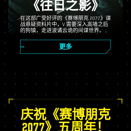
《往日之影》
在这部广受好评的《赛博朋克 2077》谍
战悬疑资料片中，V 需要深入高墙之后
的狗镇，走进波谲云诡的间谍世界。化
身秘密特工，体验曲折离奇，又满是命
运抉择的精彩故事；使用自身独有的
更多
Relic 技能树增强自身；体验随机变化的
开放世界任务、令人激动的全新委托和
更多游戏内容！
庆祝《赛博朋克
2077》五周年！