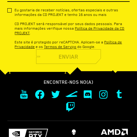
Eu gostaria de receber notícias, ofertas especiais e outras
informações da CD PROJEKT e tenho 16 anos ou mais
CD PROJEKT será responsável por seus dados pessoais. Para
mais informações verifique nossa
Política de Privacidade da CD
PROJEKT
.
Este site é protegido por reCAPTCHA. Aplicam-se a
Política de
Privacidade
e os
Termos de Serviço
do Google.
ENVIAR
ENCONTRE-NOS NO(A)