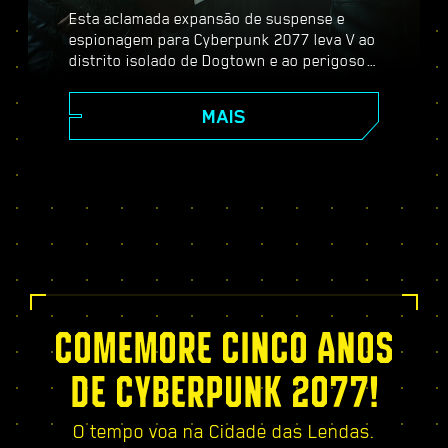
Esta aclamada expansão de suspense e
espionagem para Cyberpunk 2077 leva V ao
distrito isolado de Dogtown e ao perigoso
mundo dos espiões. Torne-se um agente
secreto e experimente uma história
MAIS
pulsante cheia de reviravoltas e escolhas
importantes, fortaleça-se com a árvore de
habilidades exclusiva do Relic, participe de
missões dinâmicas de mundo aberto, novos
serviços emocionantes — e muito mais!
COMEMORE CINCO ANOS
DE CYBERPUNK 2077!
O tempo voa na Cidade das Lendas.