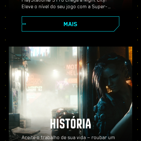
Eleve o nível do seu jogo com a Super-
Resolução Espectral do PlayStation (PSSR),
recursos avançados de traçado de raio,
MAIS
taxa de quadros mais alta e muito mais.
Escolha entre três modos gráficos:
Desempenho, Traçado de Raio e Traçado de
Raio Pro, e desfrute de visuais
aprimorados, ação mais fluida e tudo o que
Cyberpunk 2077 no PS5® Pro tem a
oferecer.
HISTÓRIA
Aceite o trabalho de sua vida — roubar um