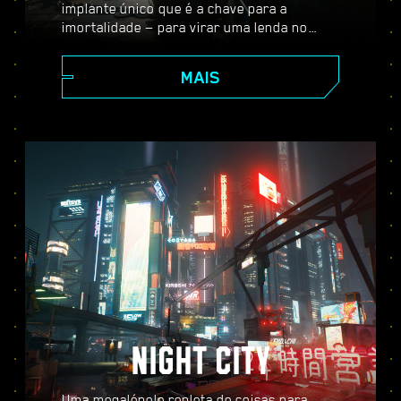
implante único que é a chave para a
imortalidade — para virar uma lenda no
vasto mundo aberto de Night City, onde as
suas escolhas moldam a história e as
MAIS
pessoas ao seu redor. Aceite uma variedade
de serviços para ir de mercenário
promissor a lendário cyberpunk enquanto
desvenda os mistérios do inestimável
implante tão cobiçado por todos.
NIGHT CITY
Uma megalópole repleta de coisas para