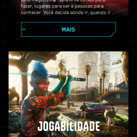
fazer, lugares para ver e pessoas para
conhecer. Você decide aonde ir, quando ir e
como chegar lá. Dos arranha-céus
cintilantes da Corpe Plaza aos vastos
MAIS
territórios das Terras Baldias, Night City
está repleta de segredos por descobrir.
JOGABILIDADE