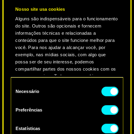
Nosso site usa cookies
Alguns são indispensáveis para o funcionamento
do site. Outros são opcionais e fornecem
informações técnicas e relacionadas a
conteúdos para que o site funcione melhor para
você. Para nos ajudar a alcançar você, por
exemplo, nas mídias sociais, com algo que
NEVER FADE AWAY
possa ser de seu interesse, podemos
compartilhar partes dos nossos cookies com os
nossos parceiros. Todos esses cookies
adicionais precisarão da sua permissão, no
Seleção
entanto.
Necessário
de
consentimento
Você encontrará todos os detalhes sobre o uso
Preferências
de cookies e poderá ajustar as suas preferências
no menu "Configurações" abaixo.
Estatísticas