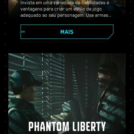
Invista em uma variedade de habilidades e
vantagens para criar um estilo de jogo
adequado ao seu personagem. Use armas
melhoráveis, habilidades de hacker e
implantes de aprimoramento corporal para
MAIS
se tornar o melhor mercenário da cidade.
Entre em combates com armas de fogo,
neutralize inimigos à distância ou passe
furtivamente por locais bem protegidos.
PHANTOM LIBERTY