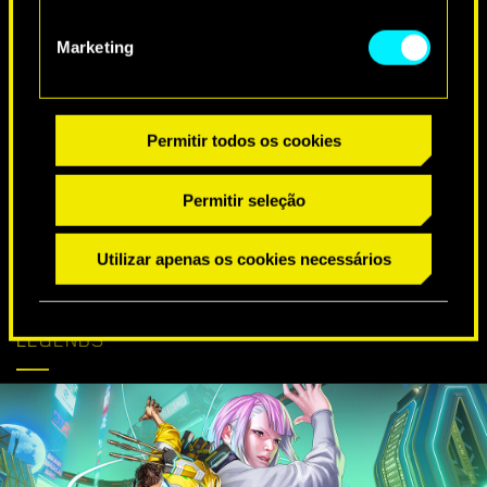
DESEJOS ESPECIAIS DE ANIVERSÁRIO
Marketing
Permitir todos os cookies
Permitir seleção
Utilizar apenas os cookies necessários
CYBERPUNK
SAIBA MAIS
CHEGA AO APEX
LEGENDS