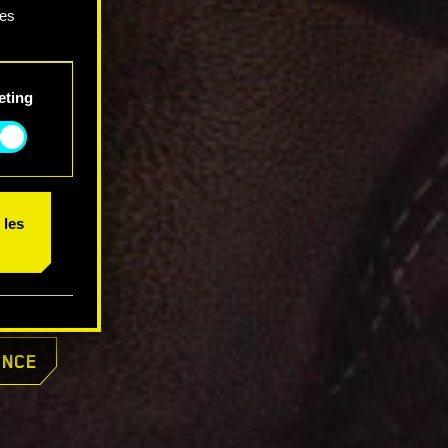
ces
 et
eting
 les
ONCE