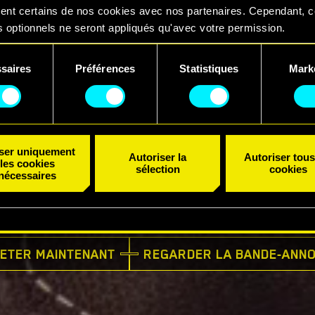
ent certains de nos cookies avec nos partenaires. Cependant, 
 optionnels ne seront appliqués qu'avec votre permission.
uvez consulter tous les détails sur notre utilisation des cookies
saires
Préférences
Statistiques
Mark
er vos préférences dans le menu "Paramètres" ci-dessous.
ent
iser uniquement
Autoriser la
Autoriser tous
les cookies
sélection
cookies
nécessaires
DISPONIBLE MAINTENANT
ETER MAINTENANT
REGARDER LA BANDE-ANN