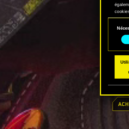
égalem
cookies
Sélection
Vous po
Néces
du
modifi
consentem
Util
ACH