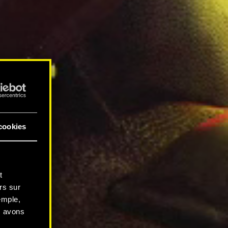
cookies
t
rs sur
emple,
s avons