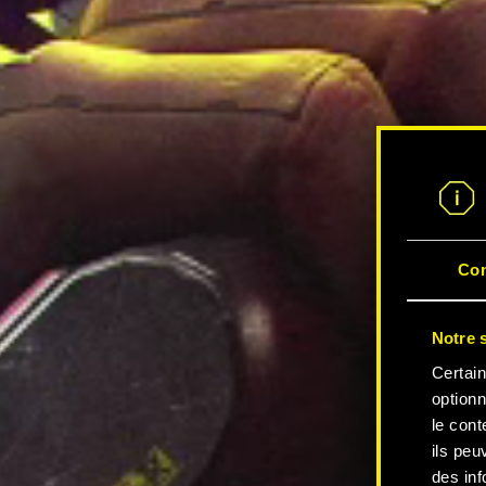
Co
Notre s
Certain
optionn
le cont
ils peu
des inf