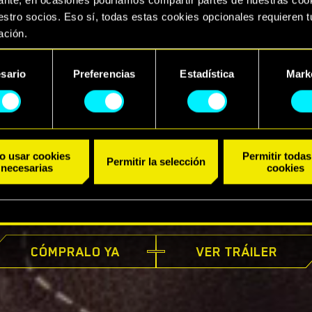
stro socios. Eso sí, todas estas cookies opcionales requieren t
ación.
arás todos los detalles sobre nuestro uso de las cookies y pod
sario
Preferencias
Estadística
Mark
ar tus preferencias al respecto en el menú «Ajustes» de más ab
ento
o usar cookies
Permitir todas
Permitir la selección
necesarias
cookies
YA DISPONIBLE
CÓMPRALO YA
VER TRÁILER