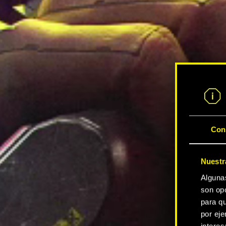
Con
Nuestr
Alguna
son opc
para qu
por eje
intere