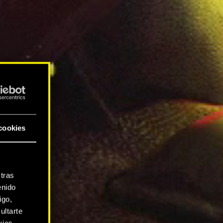
cookies
tras
enido
igo,
ultarte
kies