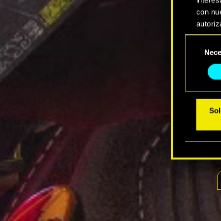
con nue
autoriz
Selección
Encontr
Nece
de
modific
consentimi
Sol