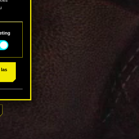
u
rás
eting
ajo.
 las