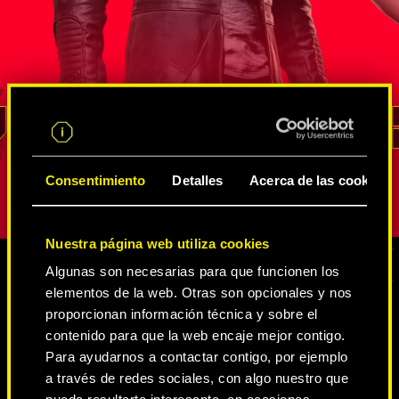
s
agente de la FIA que ha demostrado su
neurodanza
altura en
valía en un sinfín de misiones de
de Intelige
de
inteligencia encubiertas. Él sabe mejor
Estados Un
rso de
que nadie cómo sacar provecho de
cambiaform
un recurso
las innumerables redes de
vena irasc
ara
espías y netrunners
, cómo extraer
no ha logr
REED
información y cómo acceder a los lugares
represente
pción.
con mayor vigilancia. Su lealtad y su
personalida
Consentimiento
Detalles
Acerca de las cookies
sentido del deber son inquebrantables.
Nuestra página web utiliza cookies
Algunas son necesarias para que funcionen los
elementos de la web. Otras son opcionales y nos
CONTENIDO MULTIMEDIA
proporcionan información técnica y sobre el
contenido para que la web encaje mejor contigo.
Para ayudarnos a contactar contigo, por ejemplo
a través de redes sociales, con algo nuestro que
CYBERPUNK 2077