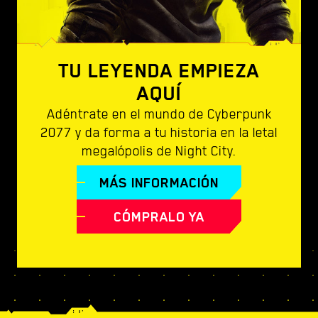
TU LEYENDA EMPIEZA
AQUÍ
Adéntrate en el mundo de Cyberpunk
2077 y da forma a tu historia en la letal
megalópolis de Night City.
MÁS INFORMACIÓN
CÓMPRALO YA