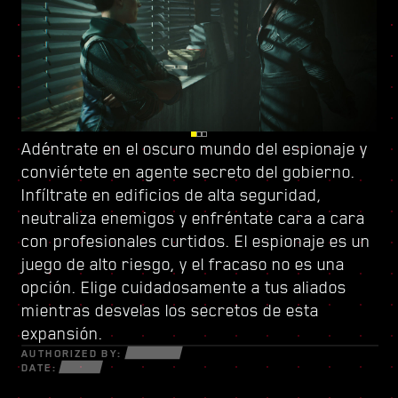
Adéntrate en el oscuro mundo del espionaje y
Vigila tus espaldas en Dogtown, una urbe en
Sube el listón con
conviértete en
ruinas dentro de otra urbe controlada por
un nuevo árbol de habilidades
agente secreto del gobierno
y conforma un
.
Infíltrate en edificios de alta seguridad,
una milicia de gatillo fácil
estilo de juego único. Usa todas las nuevas
. Sus derruidas
neutraliza enemigos y enfréntate cara a cara
estructuras están repletas de secretos y
armas y piezas de ciberware a tu disposición
con profesionales curtidos. El espionaje es un
oportunidades para aquellos que estén
para sobrevivir en un mundo fracturado de
juego de alto riesgo, y el fracaso no es una
dispuestos a todo. Dentro de sus muros,
estafadores desesperados, astutos
opción. Elige cuidadosamente a tus aliados
descubrirás encargos y misiones de alta
netrunners y mercenarios sin escrúpulos
mientras desvelas los secretos de esta
intensidad con más cosas en juego que nunca.
dispuestos a todo por el dinero y el poder.
expansión.
AUTHORIZED BY:
DATE: