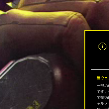
当ウェ
一部の
です。
て技術
ャルメ
に、一