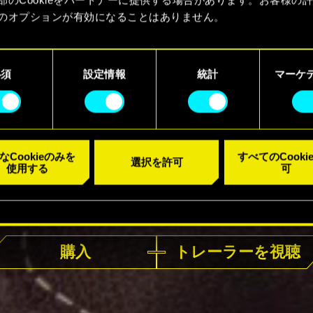
のオプションが有効になることはありません。
kieの使用およびパフォーマンスの変更点に関する詳細は、下記の
ーでご確認ください。
必須
設定情報
統計
マーケ
なCookieのみを
すべてのCooki
選択を許可
使用する
可
好評発売中
購入
トレーラーを視聴