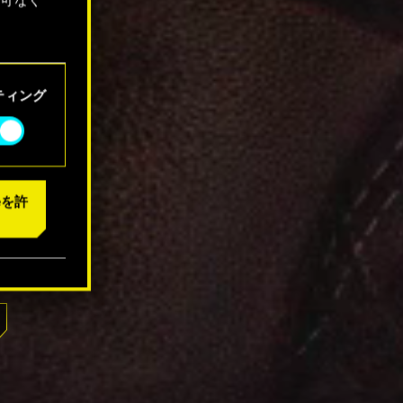
「設定」
ティング
eを許