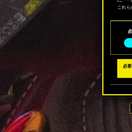
これら
Coo
同
メニュ
意
の
選
択
必要