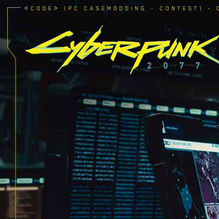
<
>
CODE
(PC CASEMODDING - CONTEST) - 