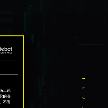
術上或
您的喜
。不過