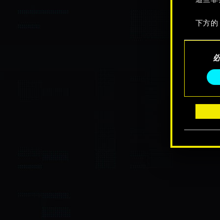
下方的
Consent
Selection