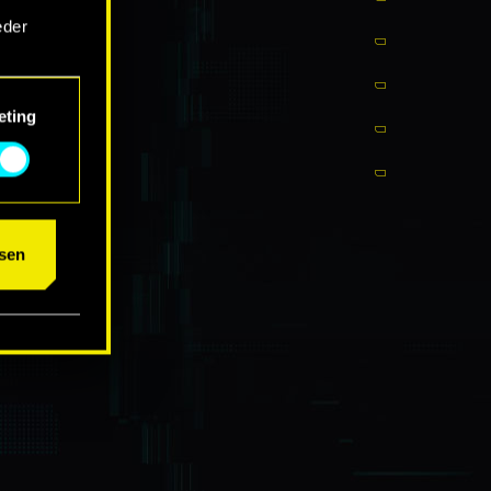
eder
eting
um das
sen