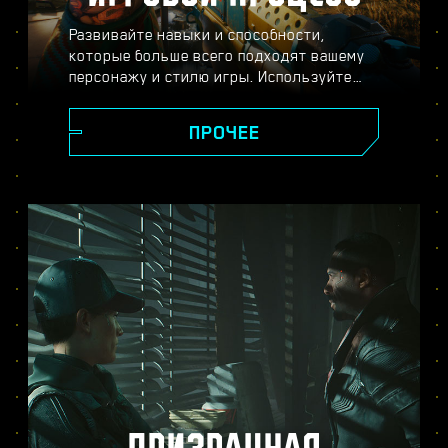
Развивайте навыки и способности,
которые больше всего подходят вашему
персонажу и стилю игры. Используйте
разнообразное оружие и модификации,
пускайте в ход хакерские способности и
ПРОЧЕЕ
улучшайте своё тело с помощью
имплантов — всё ради того, чтобы стать
легендой Найт-Сити. Вступайте в
перестрелки, расправляйтесь с
противниками издалека или
прокрадывайтесь мимо охраны, чтобы
достичь своей цели.