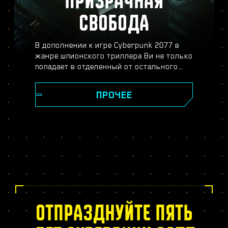
ПРИЗРАЧНАЯ
СВОБОДА
В дополнении к игре Cyberpunk 2077 в
жанре шпионского триллера Ви не только
попадает в отделенный от остального
Найт-Сити район Пёсий город, но и
погружается в опасный мир
ПРОЧЕЕ
профессионального шпионажа. Станьте
секретным агентом и распутайте плотный
клубок интриг, обмана и двойной игры.
Вас ждут судьбоносные решения,
совершенно новое дерево навыков
биочипа, динамические задания в
открытом мире, новые опасные заказы и
много другое.
ОТПРАЗДНУЙТЕ ПЯТЬ