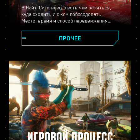
В Найт-Сити всегда есть чем заняться,
куда сходить и с кем побеседовать.
Место, время и способ передвижения
выбираете только вы. От сияющих
небоскрёбов площади Корпораций до
ПРОЧЕЕ
пустынных окрестностей города, повсюду
вас ждут новые тайны и неожиданные
встречи.
ИГРОВОЙ ПРОЦЕСС