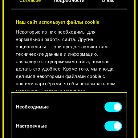
Согласие
Подробности
О нас
ГОРОД ЛЕГЕНД
Наш сайт использует файлы cookie
Некоторые из них необходимы для
нормальной работы сайта. Другие
опциональны — они предоставляют нам
технические данные и информацию,
связанную с содержимым сайта, помогая
делать его удобнее. Кроме того, мы иногда
делимся некоторыми файлами cookie с
нашими партнёрами, чтобы показывать вам
КРАСОТА НЕ УМИРАЕТ
материалы, которые могут вас
заинтересовать, — например, в социальных
Выбор
сетях. Однако все опциональные файлы
Необходимые
согласия
cookie требуют вашего разрешения.
Настроечные
Найти подробную информацию о том, как мы
используем ваши файлы cookie, и изменить