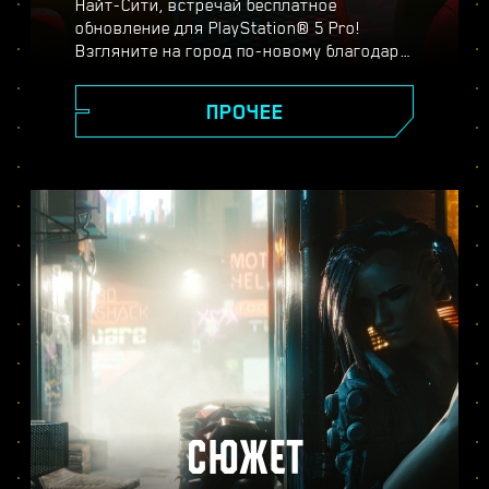
Найт-Сити, встречай бесплатное
обновление для PlayStation® 5 Pro!
Взгляните на город по-новому благодаря
спектральному суперразрешению
PlayStation (PSSR), новейшим системам
ПРОЧЕЕ
трассировки лучей, повышенной частоте
кадров и другим улучшениям. Выберите
один из трёх режимов:
производительности, трассировки лучей
или трассировки лучей для Pro — и
оцените реалистичность изображения,
плавность игрового процесса и другие
новшества в версии Cyberpunk 2077 для
PS5® Pro.
СЮЖЕТ