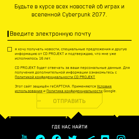
Будьте в курсе всех новостей об играх и
вселенной Cyberpunk 2077.
Введите электронную почту
я хочу получать новости, специальные предложения и другую
информацию от CD PROJEKT и подтверждаю, что мне уже
исполнилось 16 лет.
CD PROJEKT будет отвечать за ваши персональные данные. Для
получения дополнительной информации ознакомьтесь с
Политикой конфиденциальности CD PROJEKT
Этот сайт защищён reCAPTCHA. Применяются
Условия
использования
и
Политика конфиденциальности
Google.
ОТПРАВИТЬ
ГДЕ НАС НАЙТИ