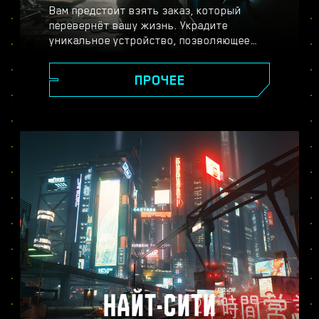
Вам предстоит взять заказ, который
перевернёт вашу жизнь. Украдите
уникальное устройство, позволяющее
обрести бессмертие, и станьте легендой,
исследуя огромный открытый мир, где
ПРОЧЕЕ
ваши поступки влияют на ход сюжета и
всё, что вас окружает. Выполняйте
задания от самых разных жителей Найт-
Сити, чтобы превратиться из уличного
киберпанка в наёмника высшей лиги и
раскрыть тайну бесценного устройства,
за которым идёт настоящая охота.
НАЙТ-СИТИ