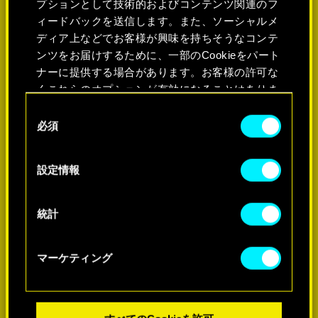
プションとして技術的およびコンテンツ関連のフ
ィードバックを送信します。また、ソーシャルメ
ディア上などでお客様が興味を持ちそうなコンテ
ンツをお届けするために、一部のCookieをパート
ナーに提供する場合があります。お客様の許可な
くこれらのオプションが有効になることはありま
せん。
同
必須
意
Cookieの使用およびパフォーマンスの変更点に関
の
する詳細は、下記の「設定」メニューでご確認く
選
詳細
設定情報
ださい。
択
統計
マーケティング