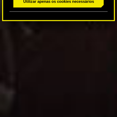
Utilizar apenas os cookies necessários
m
e
n
t
o