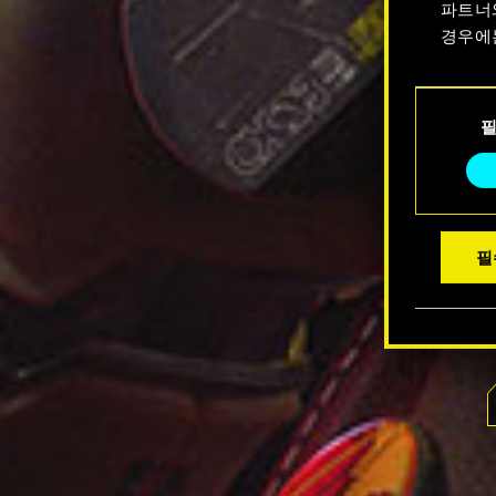
파트너
경우에
쿠키 사
동
수 있습
의
선
택
필