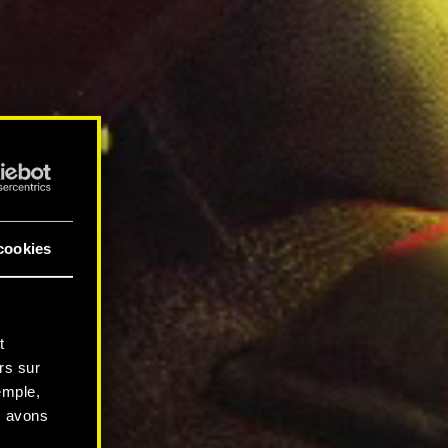
cookies
t
rs sur
emple,
s avons