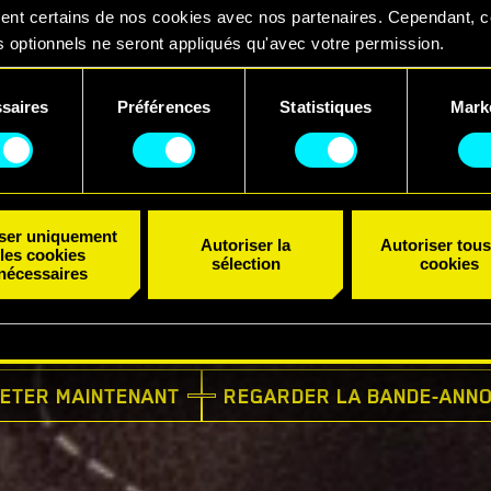
ent certains de nos cookies avec nos partenaires. Cependant, 
 optionnels ne seront appliqués qu'avec votre permission.
uvez consulter tous les détails sur notre utilisation des cookies
saires
Préférences
Statistiques
Mark
er vos préférences dans le menu "Paramètres" ci-dessous.
ent
iser uniquement
Autoriser la
Autoriser tous
les cookies
sélection
cookies
nécessaires
DISPONIBLE MAINTENANT
ETER MAINTENANT
REGARDER LA BANDE-ANN