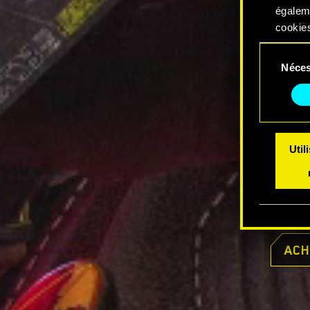
égalem
cookies
Sélection
Vous po
Néces
du
modifi
consentem
Util
ACH