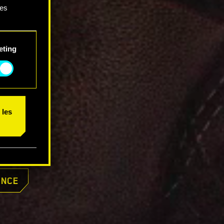
ces
 et
eting
 les
ONCE