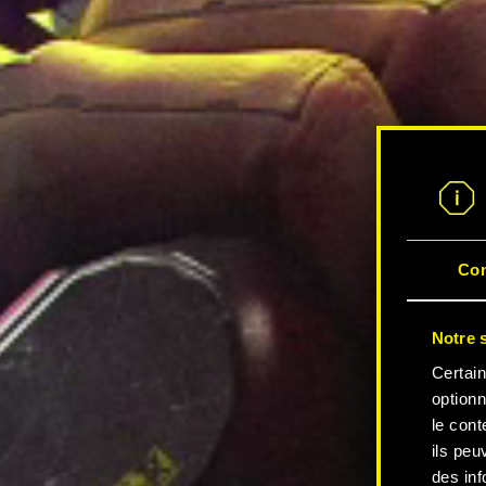
Co
Notre s
Certain
optionn
le cont
ils peu
des inf