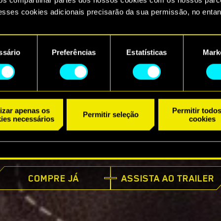
esses cookies adicionais precisarão da sua permissão, no entan
ncontrará todos os detalhes sobre o uso de cookies e poderá aju
referências no menu "Configurações" abaixo.
ssário
Preferências
Estatísticas
Mark
ento
lizar apenas os
Permitir todo
Permitir seleção
ies necessários
cookies
JÁ DISPONÍVEL
COMPRE JÁ
ASSISTA AO TRAILER