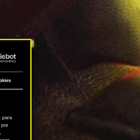
okies
s para
 por
,
iros.