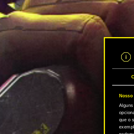
C
Nosso 
Alguns
opcion
que o s
exempl
podemo