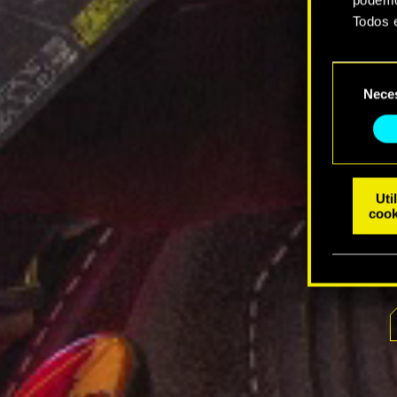
Todos 
Você e
Seleção
suas p
Nece
de
consentim
Uti
cook