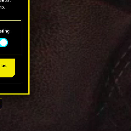
to.
star as
eting
s os