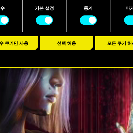
니다.
필수
기본 설정
통계
마
수 쿠키만 사용
선택 허용
모든 쿠키 허