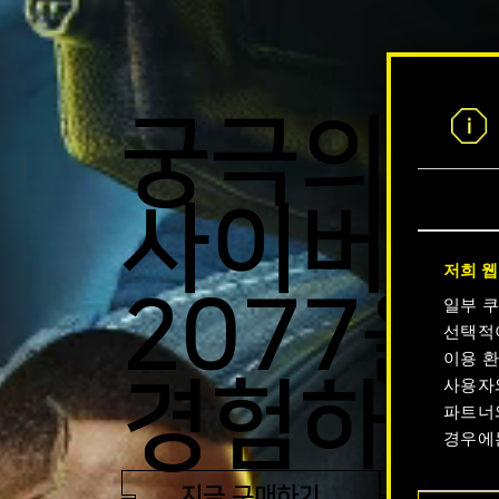
궁극의
사이버펑
저희 웹
2077을
일부 
선택적
이용 환
경험하세
사용자
파트너
경우에
지금 구매하기
트레일
쿠키 사