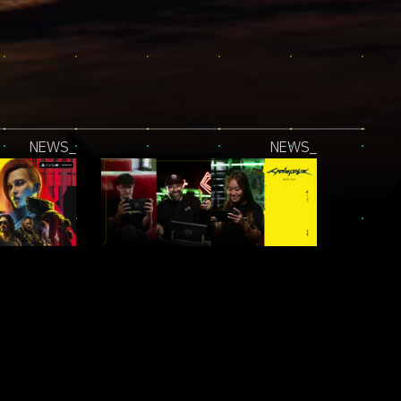
NEWS_
NEWS_
PLAYSTATION®5 PRO 업데이트 적용!
SWITCH TO NIGHT CITY — 콘테스트
NEWS_
NEWS_