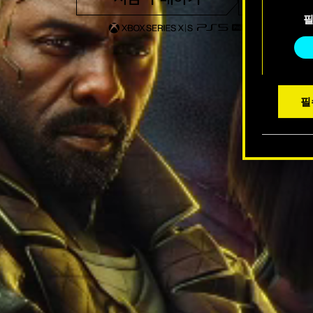
동
수 있습
의
선
택
필