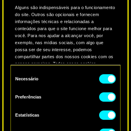
ADAM SMASHER
Alguns são indispensáveis para o funcionamento
do site. Outros são opcionais e fornecem
informações técnicas e relacionadas a
Todos reconhecem a sua força,
conteúdos para que o site funcione melhor para
independência e determinação.
você. Para nos ajudar a alcançar você, por
Quando você mete uma coisa na
exemplo, nas mídias sociais, com algo que
cabeça, não olha para trás até
possa ser de seu interesse, podemos
alcançar seus objetivos a todo custo.
compartilhar partes dos nossos cookies com os
São essas qualidades que você talvez
nossos parceiros. Todos esses cookies
ache que o Smasher aprecia em você,
adicionais precisarão da sua permissão, no
Seleção
mas na verdade é o seu total
entanto.
Necessário
de
desrespeito pelos outros e sua aura
consentimento
perfeitamente ameaçadora. No
Você encontrará todos os detalhes sobre o uso
Preferências
de cookies e poderá ajustar as suas preferências
entanto, é uma maneira de viver que
no menu "Configurações" abaixo.
deixa em seu rastro relacionamentos
rompidos. Se continuar assim,
Estatísticas
prepare-se para um final muito triste
e solitário.