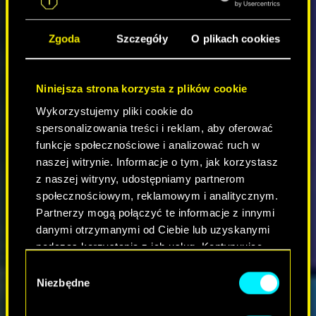
Zgoda
Szczegóły
O plikach cookies
Niniejsza strona korzysta z plików cookie
Wykorzystujemy pliki cookie do
spersonalizowania treści i reklam, aby oferować
funkcje społecznościowe i analizować ruch w
naszej witrynie. Informacje o tym, jak korzystasz
z naszej witryny, udostępniamy partnerom
społecznościowym, reklamowym i analitycznym.
Partnerzy mogą połączyć te informacje z innymi
danymi otrzymanymi od Ciebie lub uzyskanymi
podczas korzystania z ich usług. Kontynuując
korzystanie z naszej witryny, zgadasz się na
Wybór
używanie plików cookie.
Niezbędne
zgody