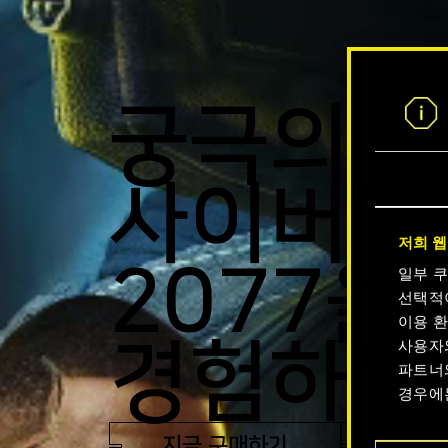
궁극의
사이버펑
저희 웹
2077을
일부 
선택적
이용 환
경험하세
사용자
파트너
경우에
지금 구매하기
트레일
쿠키 사