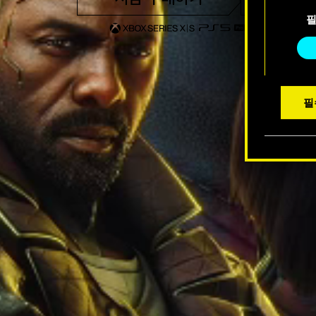
동
수 있습
의
선
택
필