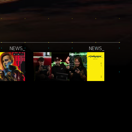
NEWS_
NEWS_
PLAYSTATION®5 PRO 업데이트 적용!
SWITCH TO NIGHT CITY — 콘테스트
NEWS_
NEWS_