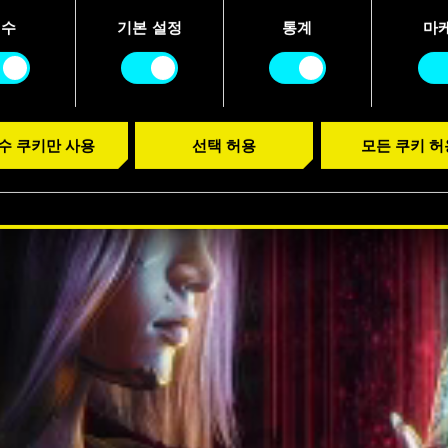
니다.
필수
기본 설정
통계
마
수 쿠키만 사용
선택 허용
모든 쿠키 허