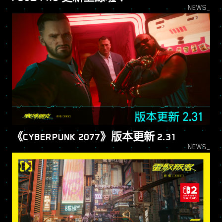
NEWS_
《CYBER​​PUNK 2077》版本更新 2.31
NEWS_