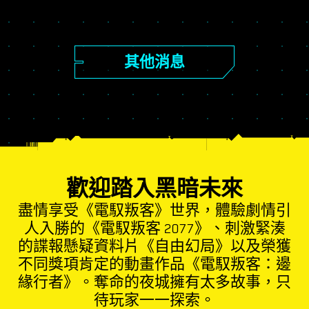
其他消息
歡迎踏入黑暗未來
盡情享受《電馭叛客》世界，體驗劇情引
人入勝的《電馭叛客 2077》、刺激緊湊
的諜報懸疑資料片《自由幻局》以及榮獲
不同獎項肯定的動畫作品《電馭叛客：邊
緣行者》。奪命的夜城擁有太多故事，只
待玩家一一探索。