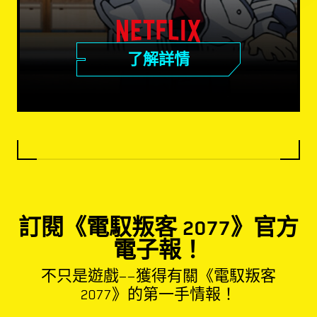
了解詳情
訂閱《電馭叛客 2077》官方
電子報！
不只是遊戲——獲得有關《電馭叛客
2077》的第一手情報！