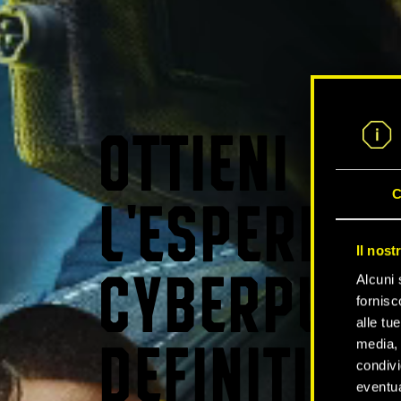
OTTIENI
C
L'ESPERIEN
Il nost
Alcuni 
CYBERPUNK
fornisc
alle tu
media, 
DEFINITIVA
condivi
eventua