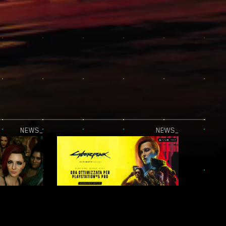
NEWS_
NEWS_
IL PROTAGONISTA SEI TU! - LEGGENDE DI NIGHT CITY: UNA BANDA DA RICORDARE
L'AGGIORNAMENTO PER PLAYSTATION®5 PRO È DISPONIBILE!