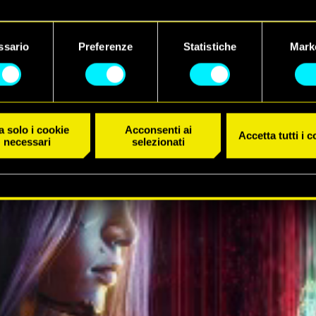
 dettagli su come utilizziamo i cookie e su come impostare le tue
IL TRAILER
nze sono disponibili nel menu "Impostazioni" qui sotto.
ssario
Preferenze
Statistiche
Mark
 solo i cookie
Acconsenti ai
Accetta tutti i 
necessari
selezionati