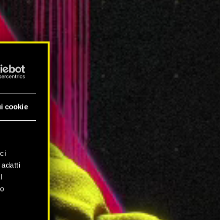
i cookie
ci
 adatti
l
mo