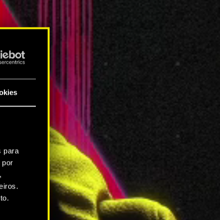
okies
s para
 por
,
iros.
to.