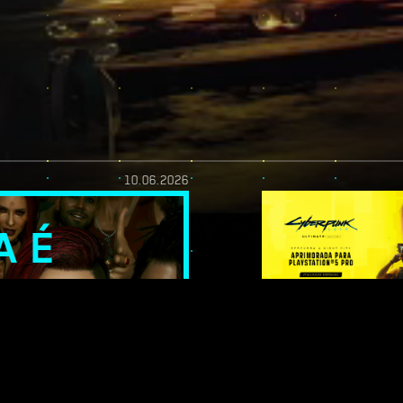
10.06.2026
A É
 DE
A
ER