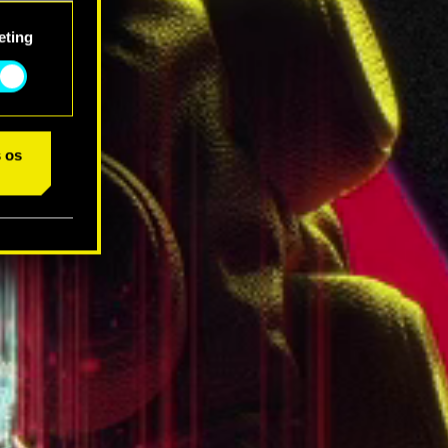
star as
eting
s os