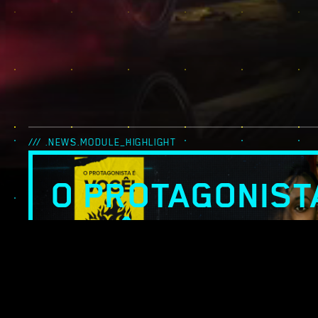
/// .NEWS.MODULE_HIGHLIGHT
O PROTAGONIST
VOCÊ! — LENDAS
NIGHT CITY: UM
EQUIPE PARA S