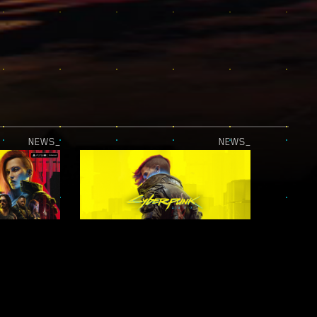
NEWS_
NEWS_
A ATUALIZAÇÃO PARA O PLAYSTATION 5 PRO JÁ ESTÁ DISPONÍVEL!
CYBERPUNK 2077 DISPONÍVEL NO XBOX GAME PASS!
NEWS_
NEWS_