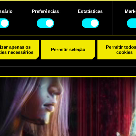
ncontrará todos os detalhes sobre o uso de cookies e poderá aju
AO TRAILER
referências no menu "Configurações" abaixo.
ssário
Preferências
Estatísticas
Mark
ento
lizar apenas os
Permitir todo
Permitir seleção
ies necessários
cookies