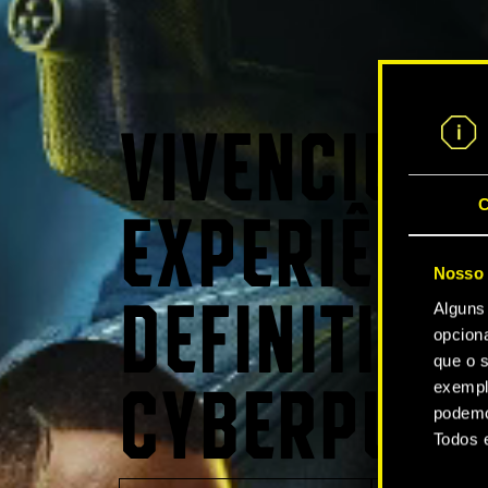
VIVENCIE A
C
EXPERIÊNCI
Nosso 
Alguns
DEFINITIVA 
opcion
que o s
exempl
CYBERPUNK
podemo
Todos 