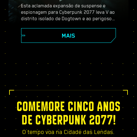
Esta aclamada expansão de suspense e
espionagem para Cyberpunk 2077 leva V ao
distrito isolado de Dogtown e ao perigoso
mundo dos espiões. Torne-se um agente
secreto e experimente uma história
MAIS
pulsante cheia de reviravoltas e escolhas
importantes, fortaleça-se com a árvore de
habilidades exclusiva do Relic, participe de
missões dinâmicas de mundo aberto, novos
serviços emocionantes — e muito mais!
COMEMORE CINCO ANOS
DE CYBERPUNK 2077!
O tempo voa na Cidade das Lendas.