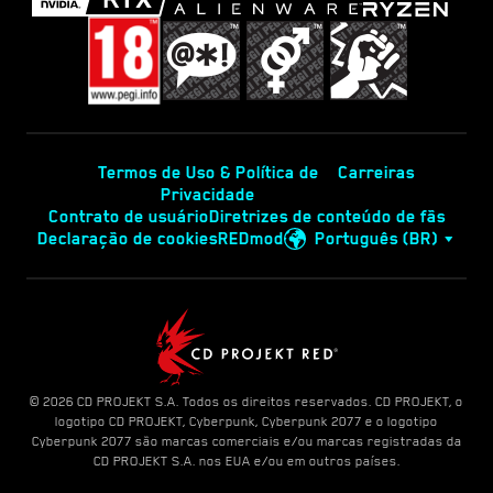
Termos de Uso & Política de
Carreiras
Privacidade
Contrato de usuário
Diretrizes de conteúdo de fãs
Declaração de cookies
REDmod
Português (BR)
© 2026 CD PROJEKT S.A. Todos os direitos reservados. CD PROJEKT, o
logotipo CD PROJEKT, Cyberpunk, Cyberpunk 2077 e o logotipo
Cyberpunk 2077 são marcas comerciais e/ou marcas registradas da
CD PROJEKT S.A. nos EUA e/ou em outros países.