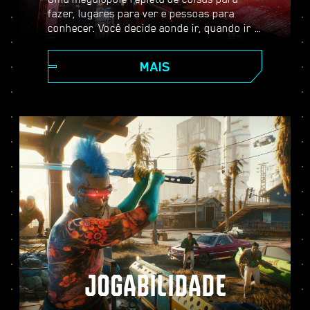
fazer, lugares para ver e pessoas para
conhecer. Você decide aonde ir, quando ir e
como chegar lá. Dos arranha-céus
cintilantes da Corpe Plaza aos vastos
MAIS
territórios das Terras Baldias, Night City
está repleta de segredos por descobrir.
JOGABILIDADE