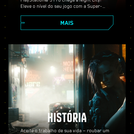
Eleve o nível do seu jogo com a Super-
Resolução Espectral do PlayStation (PSSR),
recursos avançados de traçado de raio,
MAIS
taxa de quadros mais alta e muito mais.
Escolha entre três modos gráficos:
Desempenho, Traçado de Raio e Traçado de
Raio Pro, e desfrute de visuais
aprimorados, ação mais fluida e tudo o que
Cyberpunk 2077 no PS5® Pro tem a
oferecer.
HISTÓRIA
Aceite o trabalho de sua vida — roubar um