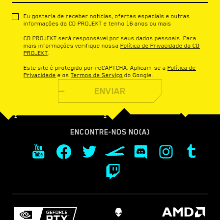
Eu gostaria de receber notícias, ofertas especiais e outras
informações da CD PROJEKT e tenho 16 anos ou mais
CD PROJEKT será responsável por seus dados pessoais. Para
mais informações verifique nossa
Política de Privacidade da CD
PROJEKT
.
Este site é protegido por reCAPTCHA. Aplicam-se a
Política de
Privacidade
e os
Termos de Serviço
do Google.
ENVIAR
ENCONTRE-NOS NO(A)