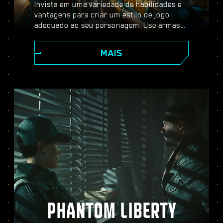
Invista em uma variedade de habilidades e
vantagens para criar um estilo de jogo
adequado ao seu personagem. Use armas
melhoráveis, habilidades de hacker e
implantes de aprimoramento corporal para
MAIS
se tornar o melhor mercenário da cidade.
Entre em combates com armas de fogo,
neutralize inimigos à distância ou passe
furtivamente por locais bem protegidos.
PHANTOM LIBERTY