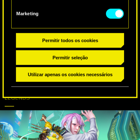
DESEJOS ESPECIAIS DE ANIVERSÁRIO
Marketing
Permitir todos os cookies
Permitir seleção
Utilizar apenas os cookies necessários
CYBERPUNK
SAIBA MAIS
CHEGA AO APEX
LEGENDS