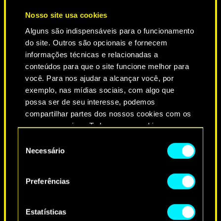
Nosso site usa cookies
Alguns são indispensáveis para o funcionamento
do site. Outros são opcionais e fornecem
informações técnicas e relacionadas a
conteúdos para que o site funcione melhor para
você. Para nos ajudar a alcançar você, por
exemplo, nas mídias sociais, com algo que
NEVER FADE AWAY
possa ser de seu interesse, podemos
compartilhar partes dos nossos cookies com os
nossos parceiros. Todos esses cookies
adicionais precisarão da sua permissão, no
Seleção
entanto.
Necessário
de
consentimento
Você encontrará todos os detalhes sobre o uso
Preferências
de cookies e poderá ajustar as suas preferências
no menu "Configurações" abaixo.
Estatísticas