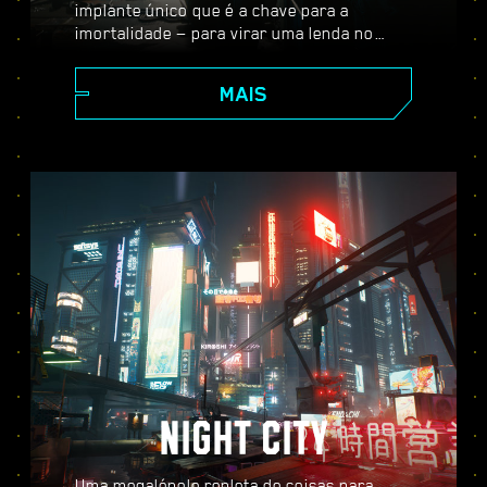
implante único que é a chave para a
imortalidade — para virar uma lenda no
vasto mundo aberto de Night City, onde as
suas escolhas moldam a história e as
MAIS
pessoas ao seu redor. Aceite uma variedade
de serviços para ir de mercenário
promissor a lendário cyberpunk enquanto
desvenda os mistérios do inestimável
implante tão cobiçado por todos.
NIGHT CITY
Uma megalópole repleta de coisas para