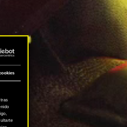
cookies
tras
enido
igo,
ultarte
kies