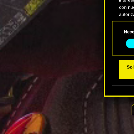
con nue
autoriz
Selección
Encontr
Nece
de
modific
consentimi
Sol