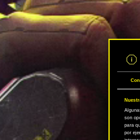
Con
Nuestr
Alguna
son opc
para qu
por eje
intere