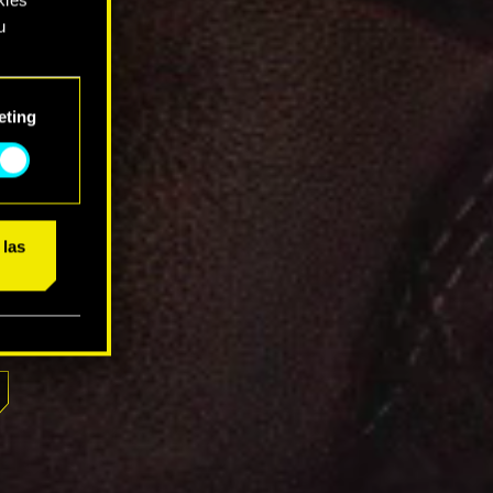
u
rás
eting
ajo.
 las