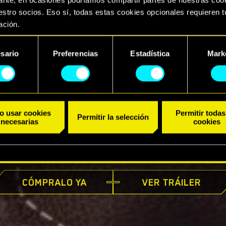
stro socios. Eso sí, todas estas cookies opcionales requieren t
ación.
arás todos los detalles sobre nuestro uso de las cookies y pod
sario
Preferencias
Estadística
Mark
ar tus preferencias al respecto en el menú «Ajustes» de más ab
ento
o usar cookies
Permitir todas
Permitir la selección
necesarias
cookies
YA DISPONIBLE
CÓMPRALO YA
VER TRÁILER